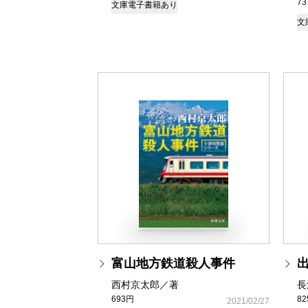
7
文庫
電子書籍あり
文
富山地方鉄道殺人事件
西村京太郎／著
長
693円
8
2021/02/27