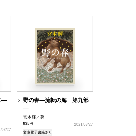
に―
野の春―流転の海 第九部
―
宮本輝／著
935円
2021/03/27
/03/27
文庫
電子書籍あり