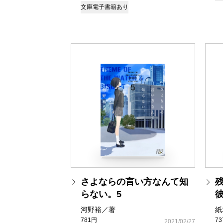
文庫
電子書籍あり
さよならの言い方なんて知
らない。5
河野裕／著
紙
781円
7
2021/02/27