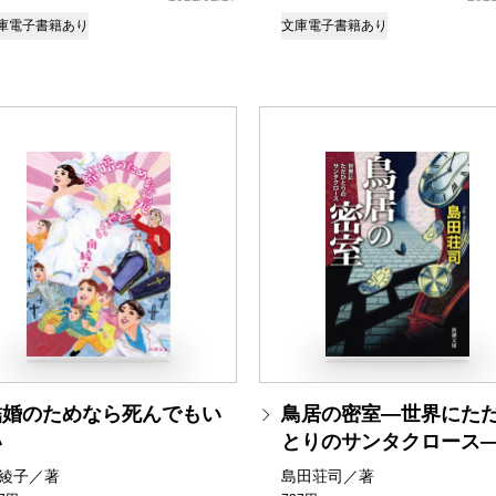
庫
電子書籍あり
文庫
電子書籍あり
結婚のためなら死んでもい
鳥居の密室―世界にた
い
とりのサンタクロース
綾子／著
島田荘司／著