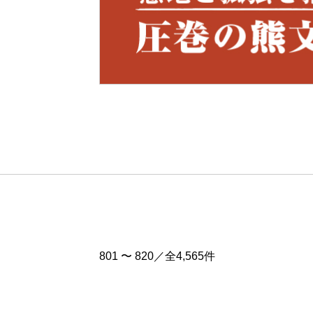
Pre
v
801 〜 820／全4,565件