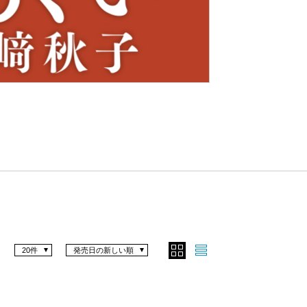
Nex
t
20件
発売日の新しい順