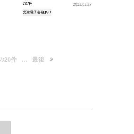
737円
2021/02/27
文庫
電子書籍あり
の20件
…
最後