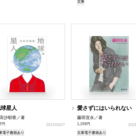
文庫
地球星人
愛さずにはいられない
田沙耶香／著
藤田宜永／著
37円
1,155円
2021/03/27
2021
庫
電子書籍あり
文庫
電子書籍あり