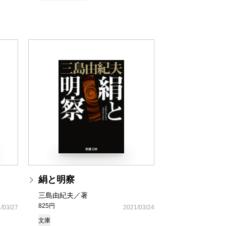
絹と明察
三島由紀夫／著
825円
/03/27
2021/03/24
文庫