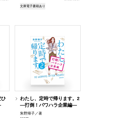
文庫
電子書籍あり
だひ
わたし、定時で帰ります。2
―
―打倒！パワハラ企業編―
朱野帰子／著