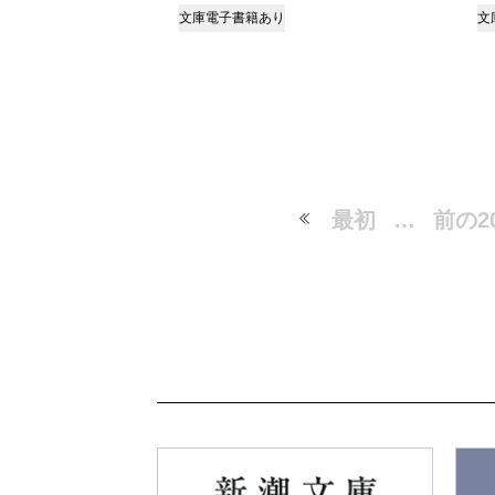
文庫
電子書籍あり
文
最初
…
前の2