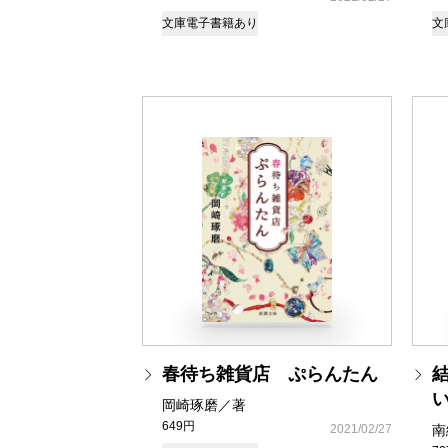
文庫
電子書籍あり
文
春待ち雑貨店 ぷらんたん
岡崎琢磨／著
649円
2021/02/27
南