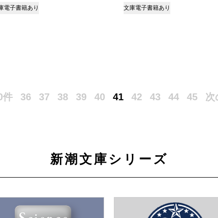
庫
電子書籍あり
文庫
電子書籍あり
0件
36
37
38
39
40
41
42
43
44
45
次
新潮文庫シリーズ