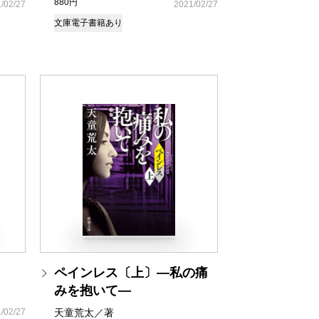
880円
/02/27
2021/02/27
文庫
電子書籍あり
ペインレス〔上〕―私の痛
みを抱いて―
/02/27
天童荒太／著