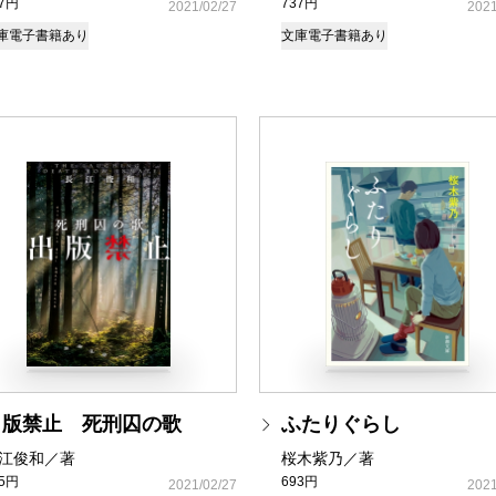
37円
737円
2021/02/27
2021
庫
電子書籍あり
文庫
電子書籍あり
出版禁止 死刑囚の歌
ふたりぐらし
江俊和／著
桜木紫乃／著
25円
693円
2021/02/27
2021