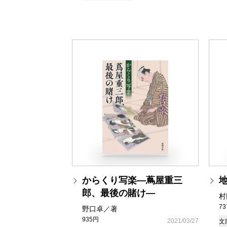
からくり写楽―蔦屋重三
郎、最後の賭け―
村
7
野口卓／著
935円
2021/03/27
文