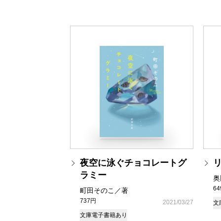
夜空に泳ぐチョコレートグ
ラミー
奥
6
町田そのこ／著
737円
2021/03/27
文
文庫
電子書籍あり