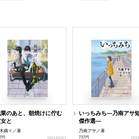
残業のあと、朝焼けに佇む
いっちみち―乃南アサ
彼女と
傑作選―
木織々／著
乃南アサ／著
37円
737円
2021/02/27
2021