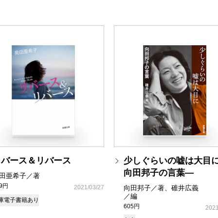
リバース＆リバース
少しぐらいの嘘は大目
向田邦子の言葉―
田亜希子／著
49円
2021/03/27
向田邦子／著、碓井広義
／編
庫
電子書籍あり
605円
2021