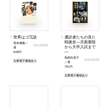
世界はゴ冗談
通訳者たちの見た
戦後史―月面着陸
筒井康隆／
2021/05/28
から大学入試まで
著
―
649円
鳥飼玖美子
2021/05/28
文庫
電子書籍あり
／著
781円
文庫
電子書籍あり