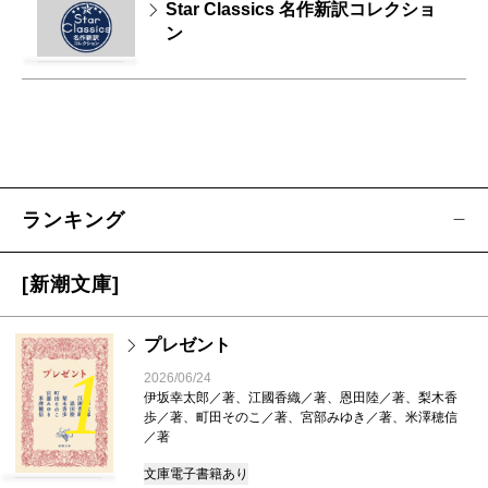
Star Classics 名作新訳コレクショ
ン
ランキング
[新潮文庫]
プレゼント
1
2026/06/24
伊坂幸太郎／著、江國香織／著、恩田陸／著、梨木香
歩／著、町田そのこ／著、宮部みゆき／著、米澤穂信
／著
文庫
電子書籍あり