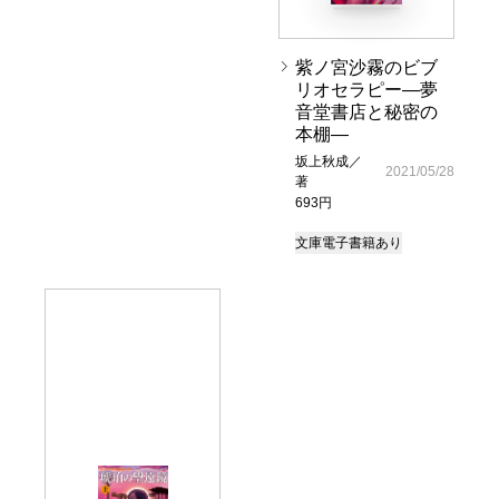
紫ノ宮沙霧のビブ
リオセラピー―夢
音堂書店と秘密の
本棚―
坂上秋成／
2021/05/28
著
693円
文庫
電子書籍あり