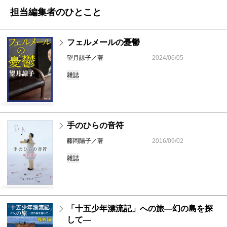
担当編集者のひとこと
フェルメールの憂鬱
望月諒子／著
2024/06/05
雑誌
手のひらの音符
藤岡陽子／著
2016/09/02
雑誌
「十五少年漂流記」への旅―幻の島を探
して―