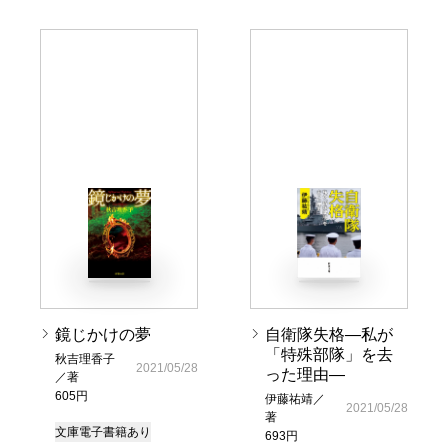
鏡じかけの夢
自衛隊失格―私が
「特殊部隊」を去
秋吉理香子
2021/05/28
った理由―
／著
605円
伊藤祐靖／
2021/05/28
著
文庫
電子書籍あり
693円