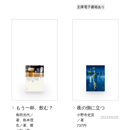
文庫
電子書籍あり
もう一杯、飲む？
夜の側に立つ
角田光代／
小野寺史宜
2021/05/28
著、島本理
／著
生／著、燃
737円