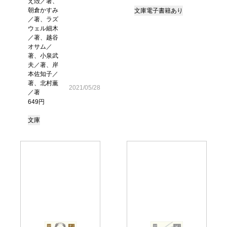
え殻／著、
朝倉かすみ
文庫
電子書籍あり
／著、ラズ
ウェル細木
／著、越谷
オサム／
著、小泉武
夫／著、岸
本佐知子／
著、北村薫
2021/05/28
／著
649円
文庫