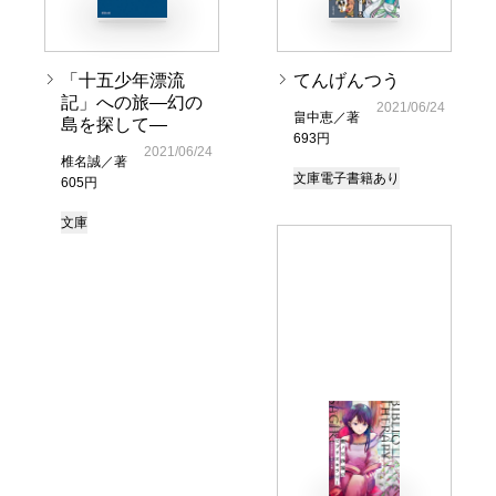
「十五少年漂流
てんげんつう
記」への旅―幻の
2021/06/24
畠中恵／著
島を探して―
693円
2021/06/24
椎名誠／著
文庫
電子書籍あり
605円
文庫