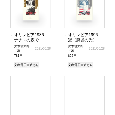
オリンピア1936
オリンピア1996
ナチスの森で
冠〈廃墟の光〉
沢木耕太郎
沢木耕太郎
2021/05/28
2021/05/28
／著
／著
781円
825円
文庫
電子書籍あり
文庫
電子書籍あり