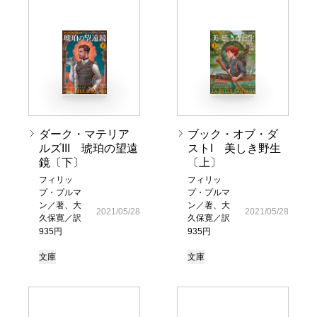
ダーク・マテリア
ブック・オブ・ダ
ルズIII 琥珀の望遠
ストI 美しき野生
鏡〔下〕
〔上〕
フィリッ
フィリッ
プ・プルマ
プ・プルマ
ン／著、大
ン／著、大
2021/05/28
2021/05/28
久保寛／訳
久保寛／訳
935円
935円
文庫
文庫