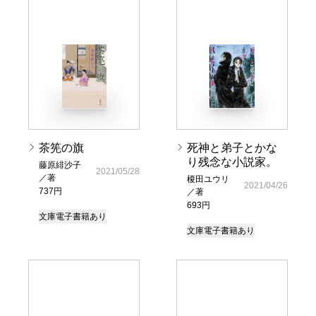
茶筅の旗
死神と弟子とかな
り残念な小説家。
藤原緋沙子
2021/05/28
／著
榎田ユウリ
2021/04/26
737円
／著
693円
文庫
電子書籍あり
文庫
電子書籍あり