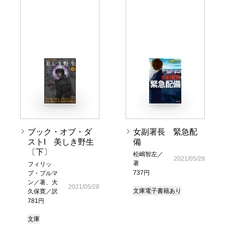
ブック・オブ・ダ
女副署長 緊急配
ストI 美しき野生
備
〔下〕
松嶋智左／
2021/05/28
著
フィリッ
737円
プ・プルマ
ン／著、大
2021/05/28
文庫
電子書籍あり
久保寛／訳
781円
文庫