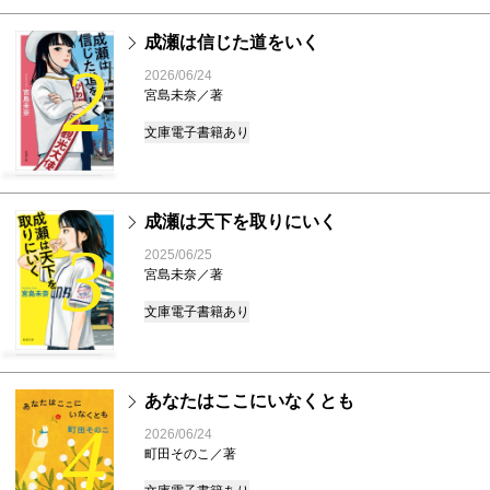
成瀬は信じた道をいく
2
2026/06/24
宮島未奈／著
文庫
電子書籍あり
成瀬は天下を取りにいく
3
2025/06/25
宮島未奈／著
文庫
電子書籍あり
あなたはここにいなくとも
4
2026/06/24
町田そのこ／著