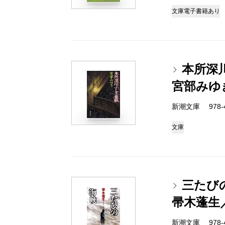
文庫
電子書籍あり
本所深
宮部みゆ
新潮文庫 978-4-
文庫
三たび
帚木蓬生
新潮文庫 978-4-