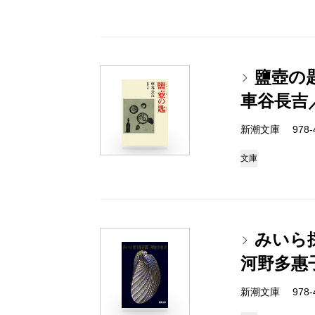
鹽壺の
車谷長吉
新潮文庫 978-4-
文庫
みいら
河野多惠
新潮文庫 978-4-