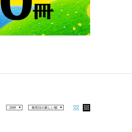
Nex
t
20件
発売日の新しい順