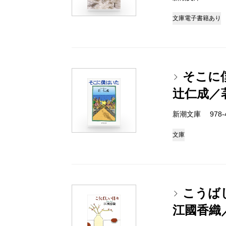
文庫
電子書籍あり
そこに
辻仁成／
新潮文庫 978-4-
文庫
こうば
江國香織