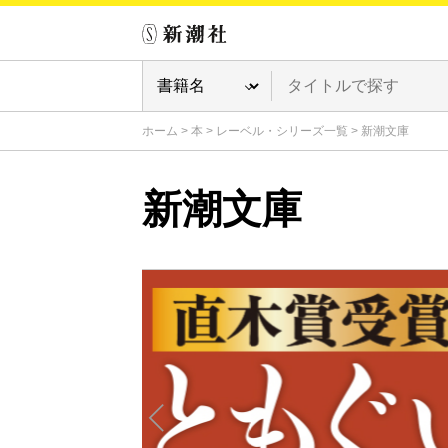
ホーム
>
本
>
レーベル・シリーズ一覧
>
新潮文庫
新潮文庫