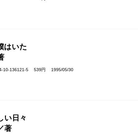
僕はいた
著
10-136121-5 539円 1995/05/30
しい日々
／著