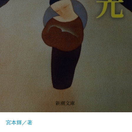
宮本輝／著