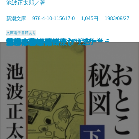
池波正太郎／著
新潮文庫 978-4-10-115617-0 1,045円 1983/09/27
文庫
電子書籍あり
艶書
胡蝶の夢 一
胡蝶の夢 二
男子の本懐
かぼちゃの馬車
神隠し
消えた女―彫師伊之助捕物覚え―
風流太平記
おとこの秘図〔上〕
おとこの秘図〔中〕
おとこの秘図〔下〕
忍びの旗
さまざまな迷路
河童が覗いたヨーロッパ
幻の光
日本の昔話
死海のほとり
密会
洪水はわが魂に及び〔上〕
洪水はわが魂に及び〔下〕