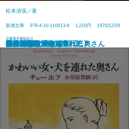
松本清張／著
新潮文庫 978-4-10-110913-8 1,210円 1970/12/29
文庫
電子書籍あり
モーパッサン短編集〔三〕
ゼロの焦点
水いらず
モーパッサン短編集〔二〕
おごそかな渇き
モーパッサン短編集〔一〕
居酒屋
白痴〔上〕
白痴〔下〕
黒い福音
かわいい女・犬を連れた奥さん
第四間氷期
遅れてきた青年
おさん
眠狂四郎殺法帖〔下〕
眠狂四郎殺法帖〔上〕
黒い雨
半生の記
牛肉と馬鈴薯・酒中日記
飢餓同盟