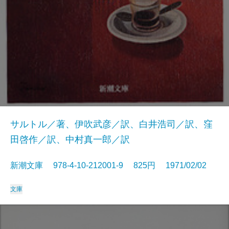
サルトル／著、伊吹武彦／訳、白井浩司／訳、窪
田啓作／訳、中村真一郎／訳
新潮文庫 978-4-10-212001-9 825円 1971/02/02
文庫