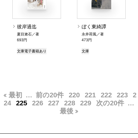
彼岸過迄
ぼく東綺譚
夏目漱石／著
永井荷風／著
693円
473円
文庫
電子書籍あり
文庫
最初
…
前の20件
220
221
222
223
2
24
225
226
227
228
229
次の20件
…
最後