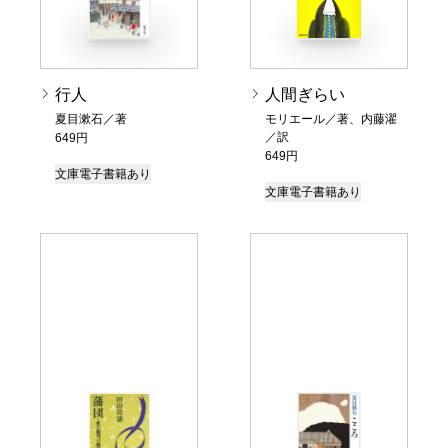
行人
人間ぎらい
夏目漱石／著
モリエール／著、内藤濯
／訳
649円
649円
文庫
電子書籍あり
文庫
電子書籍あり