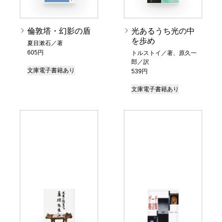
倫敦塔・幻影の盾
光あるうち光の中
を歩め
夏目漱石／著
605円
トルストイ／著、原久一
郎／訳
文庫
電子書籍あり
539円
文庫
電子書籍あり