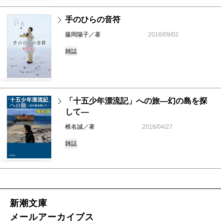
手のひらの音符
藤岡陽子／著
2016/09/02
雑誌
「十五少年漂流記」への旅―幻の島を探
して―
椎名誠／著
2016/04/27
雑誌
新潮文庫
メールアーカイブス