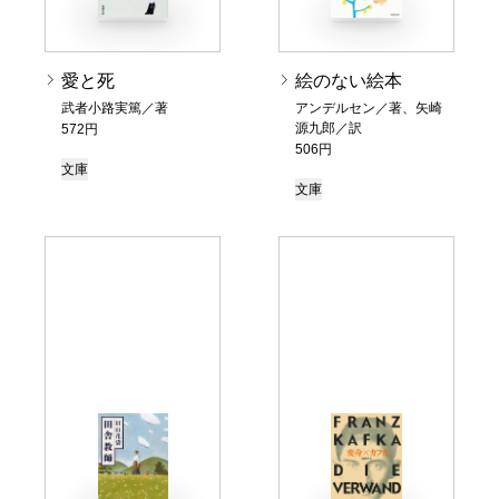
愛と死
絵のない絵本
武者小路実篤／著
アンデルセン／著、矢崎
源九郎／訳
572円
506円
文庫
文庫