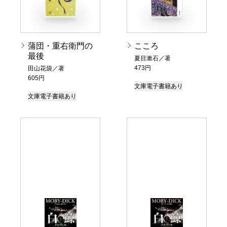
蒲団・重右衛門の
こころ
最後
夏目漱石／著
473円
田山花袋／著
605円
文庫
電子書籍あり
文庫
電子書籍あり