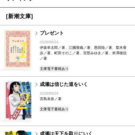
[新潮文庫]
プレゼント
1
2026/06/24
伊坂幸太郎／著、江國香織／著、恩田陸／著、梨木香
歩／著、町田そのこ／著、宮部みゆき／著、米澤穂信
／著
文庫
電子書籍あり
成瀬は信じた道をいく
2
2026/06/24
宮島未奈／著
文庫
電子書籍あり
成瀬は天下を取りにいく