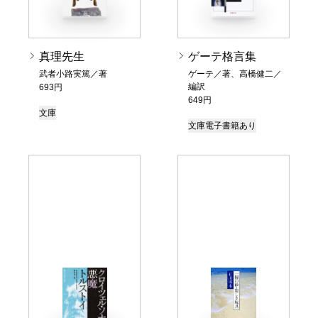
真理先生
ゲーテ格言集
武者小路実篤／著
ゲーテ／著、高橋健二／
編訳
693円
649円
文庫
文庫
電子書籍あり