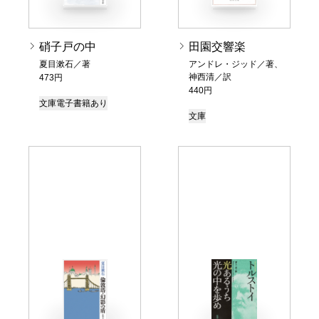
硝子戸の中
田園交響楽
夏目漱石／著
アンドレ・ジッド／著、
神西清／訳
473円
440円
文庫
電子書籍あり
文庫