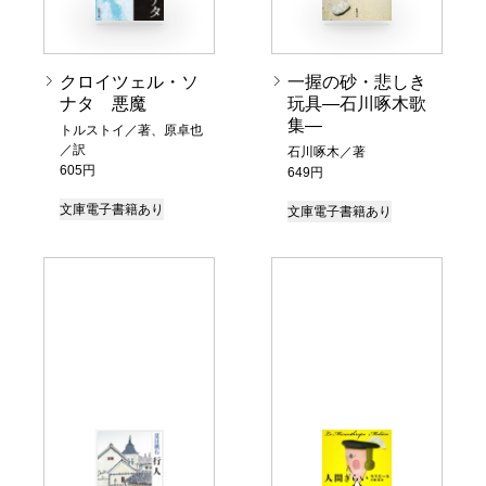
クロイツェル・ソ
一握の砂・悲しき
ナタ 悪魔
玩具―石川啄木歌
集―
トルストイ／著、原卓也
／訳
石川啄木／著
605円
649円
文庫
電子書籍あり
文庫
電子書籍あり