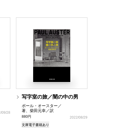
写字室の旅／闇の中の男
ポール・オースター／
著、柴田元幸／訳
/09/28
880円
2022/08/29
文庫
電子書籍あり