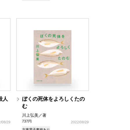
殺人
ぼくの死体をよろしくたの
む
川上弘美／著
737円
/08/29
2022/08/29
文庫
電子書籍あり