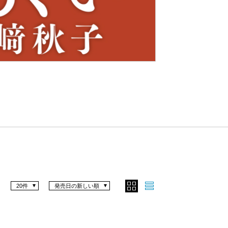
Nex
t
20件
発売日の新しい順