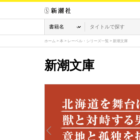
ホーム
>
本
>
レーベル・シリーズ一覧
>
新潮文庫
新潮文庫