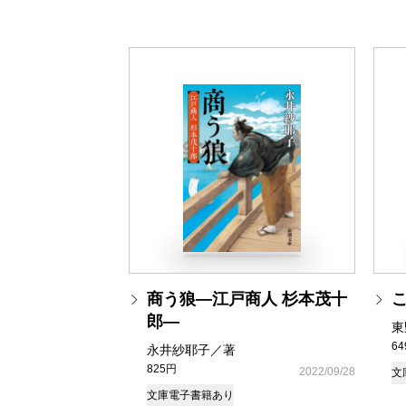
商う狼―江戸商人 杉本茂十
郎―
東
6
永井紗耶子／著
825円
2022/09/28
文
文庫
電子書籍あり