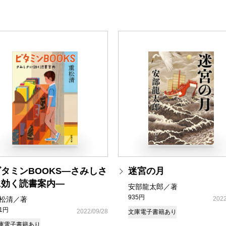
ビタミンBOOKS―さみしさ
迷宮の月
に効く読書案内―
安部龍太郎／著
935円
松清／著
2022
81円
2022/09/28
文庫
電子書籍あり
庫
電子書籍あり