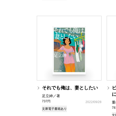
それでも俺は、妻としたい
足立紳／著
737円
2022/09/28
重
7
文庫
電子書籍あり
文