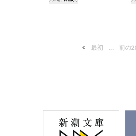
最初
…
前の2