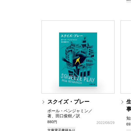
スクイズ・プレー
ポール・ベンジャミン／
著、田口俊樹／訳
知
880円
2022/08/29
6
文庫
電子書籍あり