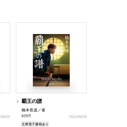
覇王の譜
橋本長道／著
825円
/08/29
2022/08/29
文庫
電子書籍あり