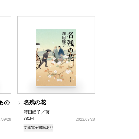
るもの
名残の花
澤田瞳子／著
781円
/09/28
2022/09/28
文庫
電子書籍あり