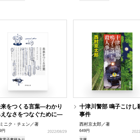
未来をつくる言葉―わかり
十津川警部 鳴子こけし
あえなさをつなぐために―
事件
ミニク・チェン／著
西村京太郎／著
49円
649円
2022/08/29
2022
庫
電子書籍あり
文庫