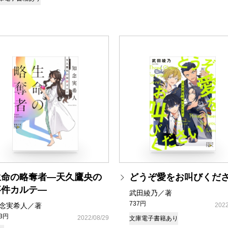
生命の略奪者―天久鷹央の
どうぞ愛をお叫びくだ
事件カルテ―
武田綾乃／著
737円
念実希人／著
2022
93円
2022/08/29
文庫
電子書籍あり