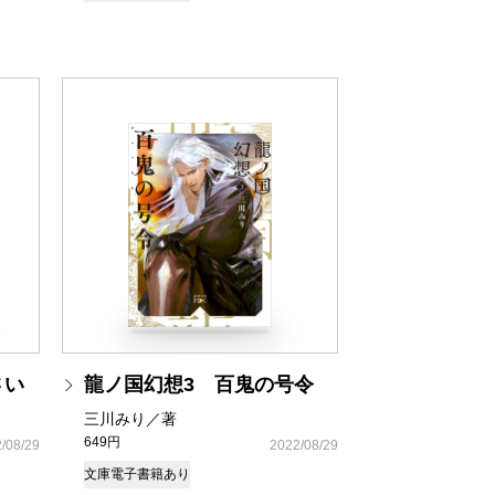
さい
龍ノ国幻想3 百鬼の号令
三川みり／著
649円
/08/29
2022/08/29
文庫
電子書籍あり