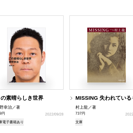
この素晴らしき世界
MISSING 失われてい
野幸治／著
村上龍／著
49円
737円
2022/09/28
2022
庫
電子書籍あり
文庫