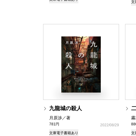
文
九龍城の殺人
月原渉／著
霧
781円
8
2022/08/29
文庫
電子書籍あり
文