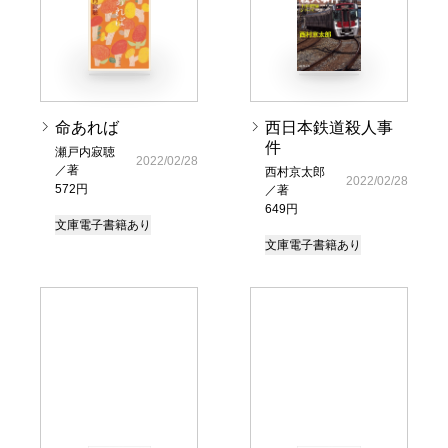
命あれば
西日本鉄道殺人事
件
瀬戸内寂聴
2022/02/28
／著
西村京太郎
2022/02/28
572円
／著
649円
文庫
電子書籍あり
文庫
電子書籍あり