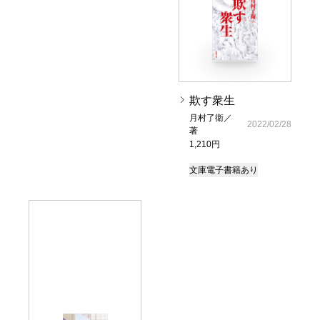
欺す衆生
月村了衛／
2022/02/28
著
1,210円
文庫
電子書籍あり