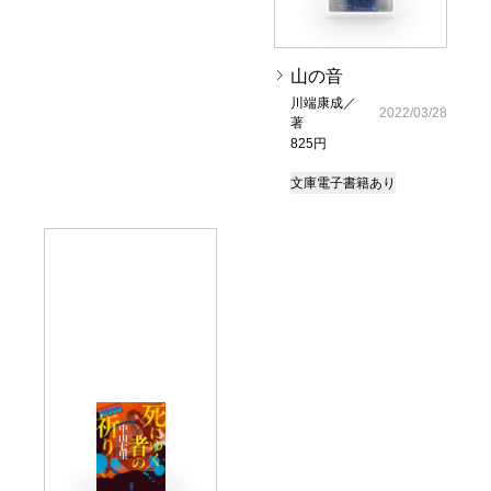
山の音
川端康成／
2022/03/28
著
825円
文庫
電子書籍あり