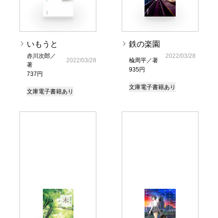
いもうと
鉄の楽園
赤川次郎／
2022/03/28
2022/03/28
楡周平／著
著
935円
737円
文庫
電子書籍あり
文庫
電子書籍あり