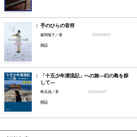
手のひらの音符
藤岡陽子／著
2016/09/02
雑誌
「十五少年漂流記」への旅―幻の島を探
して―
椎名誠／著
2016/04/27
雑誌