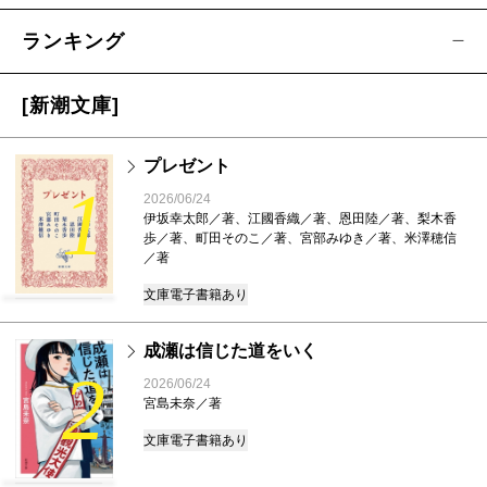
ランキング
[新潮文庫]
プレゼント
1
2026/06/24
伊坂幸太郎／著、江國香織／著、恩田陸／著、梨木香
歩／著、町田そのこ／著、宮部みゆき／著、米澤穂信
／著
文庫
電子書籍あり
成瀬は信じた道をいく
2
2026/06/24
宮島未奈／著
文庫
電子書籍あり