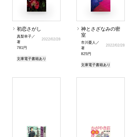
初恋さがし
神とさざなみの密
室
真梨幸子／
2022/02/28
著
市川憂人／
2022/02/28
781円
著
825円
文庫
電子書籍あり
文庫
電子書籍あり