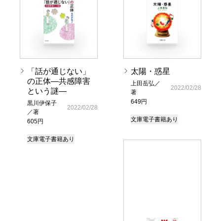
「話が通じない」
太陽・惑星
の正体―共感障害
上田岳弘／
2022/02/28
という謎―
著
649円
黒川伊保子
2022/02/28
／著
文庫
電子書籍あり
605円
文庫
電子書籍あり