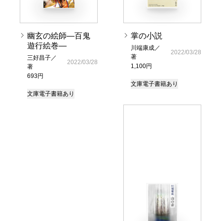
幽玄の絵師―百鬼
掌の小説
遊行絵巻―
川端康成／
2022/03/28
著
三好昌子／
2022/03/28
1,100円
著
693円
文庫
電子書籍あり
文庫
電子書籍あり