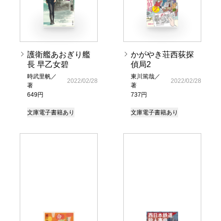
護衛艦あおぎり艦
かがやき荘西荻探
長 早乙女碧
偵局2
時武里帆／
東川篤哉／
2022/02/28
2022/02/28
著
著
649円
737円
文庫
電子書籍あり
文庫
電子書籍あり