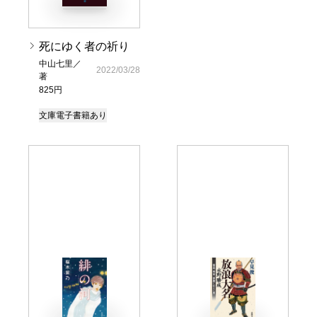
死にゆく者の祈り
中山七里／
2022/03/28
著
825円
文庫
電子書籍あり