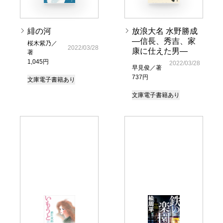
緋の河
放浪大名 水野勝成
―信長、秀吉、家
桜木紫乃／
2022/03/28
康に仕えた男―
著
1,045円
2022/03/28
早見俊／著
737円
文庫
電子書籍あり
文庫
電子書籍あり