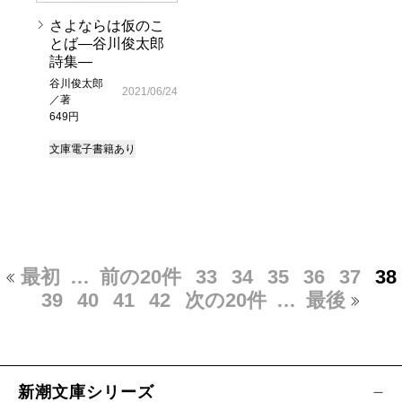
さよならは仮のこ
とば―谷川俊太郎
詩集―
谷川俊太郎
2021/06/24
／著
649円
文庫
電子書籍あり
最初
…
前の20件
33
34
35
36
37
38
39
40
41
42
次の20件
…
最後
新潮文庫シリーズ