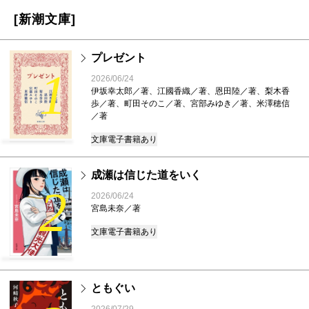
[新潮文庫]
プレゼント
1
2026/06/24
伊坂幸太郎／著、江國香織／著、恩田陸／著、梨木香
歩／著、町田そのこ／著、宮部みゆき／著、米澤穂信
／著
文庫
電子書籍あり
成瀬は信じた道をいく
2
2026/06/24
宮島未奈／著
文庫
電子書籍あり
ともぐい
2026/07/29