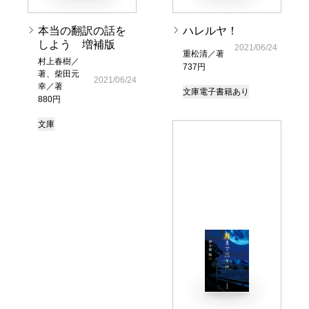
本当の翻訳の話を
ハレルヤ！
しよう 増補版
2021/06/24
重松清／著
村上春樹／
737円
著、柴田元
2021/06/24
幸／著
文庫
電子書籍あり
880円
文庫