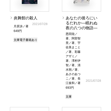
炎舞館の殺人
あなたの後ろにい
るだれか―眠れぬ
2021/07/28
月原渉／著
夜の八つの物語―
649円
恩田陸／
著、阿部智
文庫
電子書籍あり
里／著、宇
佐美まこと
／著、彩藤
アザミ／
著、澤村伊
智／著、清
水朔／著、
あさのあつ
こ／著、長
2021/07/28
江俊和／著
693円
文庫