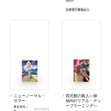
990円
文庫
電子書籍あり
ニューノーマル・
四元館の殺人―探
サマー
偵AIのリアル・ディ
ープラーニング―
椎名寅生／
2021/06/24