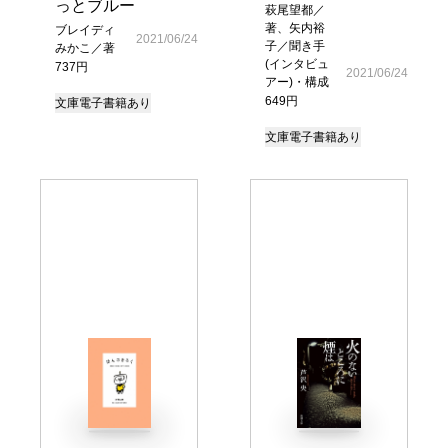
っとブルー
萩尾望都／
著、矢内裕
ブレイディ
2021/06/24
子／聞き手
みかこ／著
(インタビュ
737円
2021/06/24
アー)・構成
649円
文庫
電子書籍あり
文庫
電子書籍あり