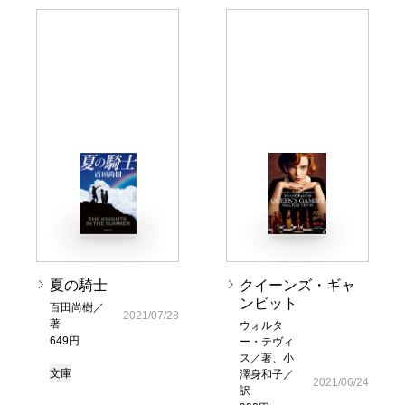
夏の騎士
クイーンズ・ギャ
ンビット
百田尚樹／
2021/07/28
著
ウォルタ
649円
ー・テヴィ
ス／著、小
文庫
澤身和子／
2021/06/24
訳