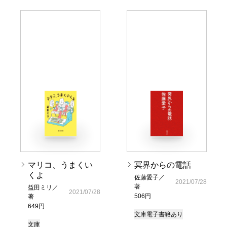
マリコ、うまくい
冥界からの電話
くよ
佐藤愛子／
2021/07/28
著
益田ミリ／
2021/07/28
506円
著
649円
文庫
電子書籍あり
文庫