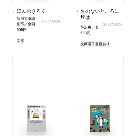
ほんのきろく
火のないところに
煙は
新潮文庫編
2021/06/24
集部／企画
2021/06/24
芦沢央／著
605円
693円
文庫
文庫
電子書籍あり