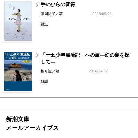
手のひらの音符
藤岡陽子／著
2016/09/02
雑誌
「十五少年漂流記」への旅―幻の島を探
して―
椎名誠／著
2016/04/27
雑誌
新潮文庫
メールアーカイブス