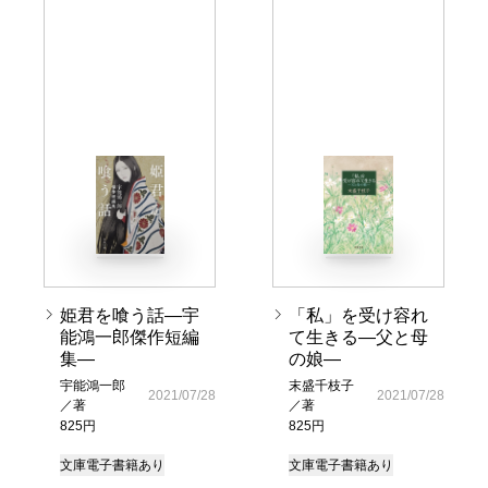
姫君を喰う話―宇
「私」を受け容れ
能鴻一郎傑作短編
て生きる―父と母
集―
の娘―
宇能鴻一郎
末盛千枝子
2021/07/28
2021/07/28
／著
／著
825円
825円
文庫
電子書籍あり
文庫
電子書籍あり