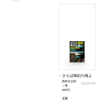
さらば南紀の海よ
西村京太郎
2021/07/28
／著
605円
文庫