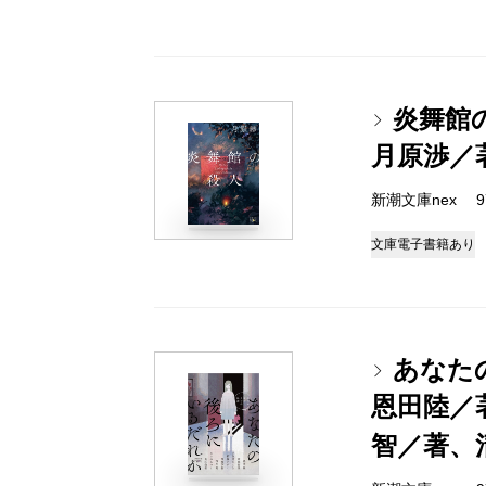
炎舞館
月原渉／
新潮文庫nex 978
文庫
電子書籍あり
あなた
恩田陸／
智／著、