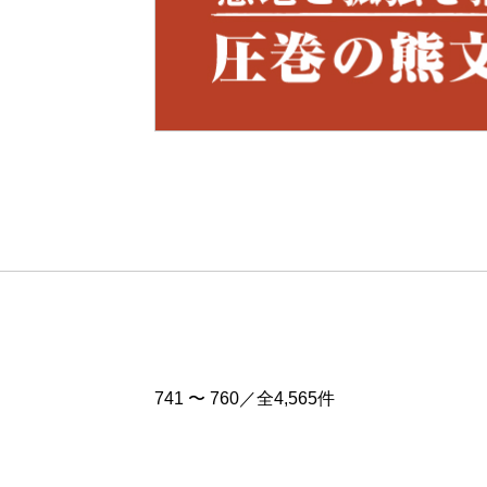
Pre
v
741 〜 760／全4,565件