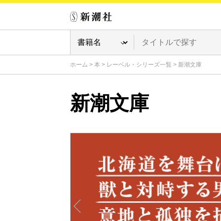
ホーム
>
本
>
レーベル・シリーズ一覧
>
新潮文庫
新潮文庫