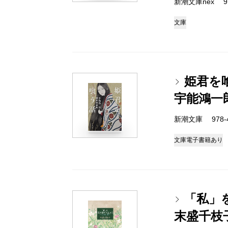
新潮文庫nex 978
文庫
姫君を
宇能鴻一
新潮文庫 978-4-
文庫
電子書籍あり
「私」
末盛千枝