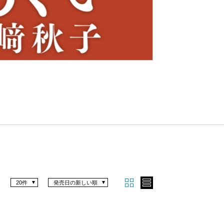
Nex
t
20件
発売日の新しい順