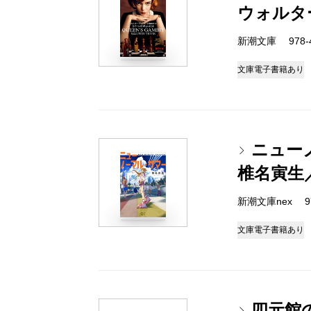
ウォルタ
新潮文庫 978-4-
文庫
電子書籍あり
ニュー
椎名寅生
新潮文庫nex 978
文庫
電子書籍あり
四元館