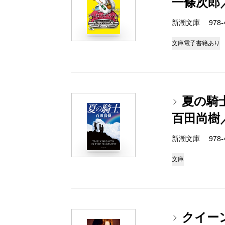
一條次郎
新潮文庫 978-4-
文庫
電子書籍あり
夏の騎
百田尚樹
新潮文庫 978-4-
文庫
クイー