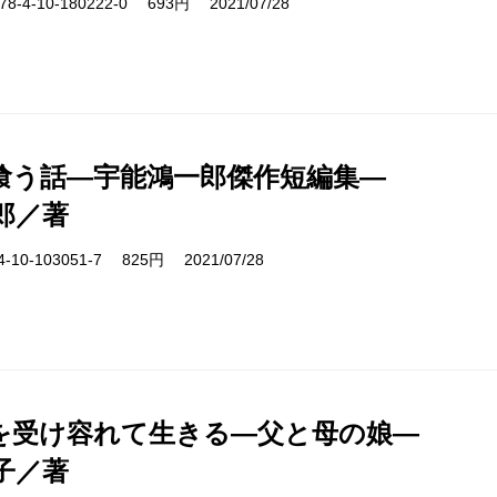
-4-10-180222-0 693円 2021/07/28
喰う話―宇能鴻一郎傑作短編集―
郎／著
10-103051-7 825円 2021/07/28
を受け容れて生きる―父と母の娘―
子／著