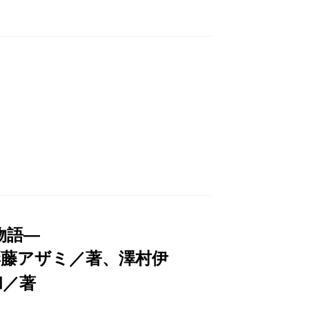
物語―
彩藤アザミ／著、澤村伊
和／著