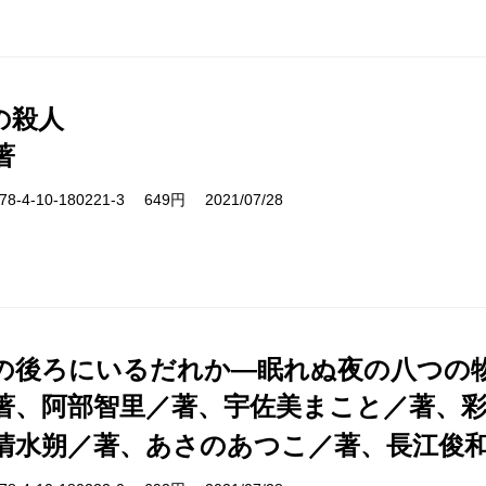
の殺人
著
-4-10-180221-3 649円 2021/07/28
の後ろにいるだれか―眠れぬ夜の八つの
著、阿部智里／著、宇佐美まこと／著、
清水朔／著、あさのあつこ／著、長江俊