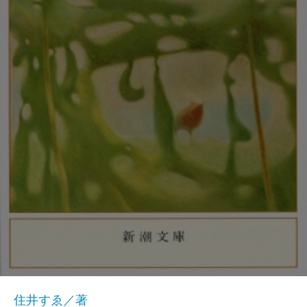
住井すゑ／著