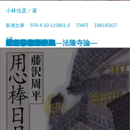
小林信彦／著
新潮文庫 978-4-10-115801-3 734円 1981/03/27
文庫
橋のない川 六
上意討ち
ぼくのおじさん
空白の戦記
隠された十字架―法隆寺論―
橋のない川 三
橋のない川 四
音と言葉
木枯しの庭
唐獅子株式会社
用心棒日月抄
橋のない川 一
橋のない川 二
砂の女
個人的な体験
渡された場面
花杖記
死の棘
ラディゲの死
人の砂漠