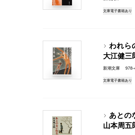
文庫
電子書籍あり
われら
大江健三
新潮文庫 978-4-
文庫
電子書籍あり
あとの
山本周五