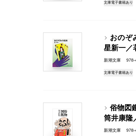
文庫
電子書籍あり
おのぞ
星新一／
新潮文庫 978-4-
文庫
電子書籍あり
俗物図
筒井康隆
新潮文庫 978-4-