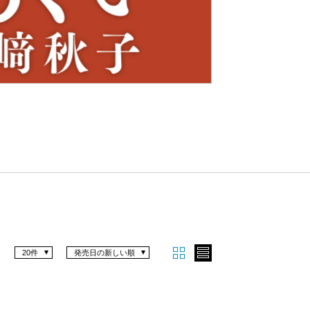
Nex
t
20件
発売日の新しい順