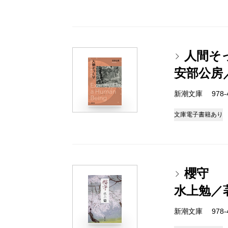
人間そ
安部公房
新潮文庫 978-4-
文庫
電子書籍あり
櫻守
水上勉／
新潮文庫 978-4-