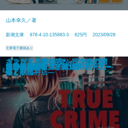
山本幸久／著
新潮文庫 978-4-10-135883-3 825円 2023/09/28
文庫
電子書籍あり
あしたの名医―伊豆中周産期セン
ギリシア人の物語3―都市国家ギ
江戸の空、水面の風―みとや・お
コンビニ兄弟3―テンダネス門司
さよならの言い方なんて知らな
ギリシア人の物語2―民主政の成
心は孤独な狩人
龍ノ国幻想6 双飛の暁
月夜の散歩
日蓮
泳ぐ者
ちよぼ―加賀百万石を照らす月―
神様には負けられない
トゥルー・クライム・ストーリー
魔女推理―嘘つき魔女が6度死ぬ―
龍ノ国幻想5 双飛の闇
血も涙もある
鳴門の渦潮を見ていた女
処女の道程
草原のサーカス
ター―
リシアの終焉―
瑛仕入帖―
港こがね村店―
い。8
熟と崩壊―