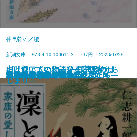
神長幹雄／編
新潮文庫 978-4-10-104611-2 737円 2023/07/28
山は輝いていた―登る表現者たち
ギリシア人の物語1―民主政のは
文庫
サキの忘れ物
沙林 偽りの王国〔上〕
沙林 偽りの王国〔下〕
舞姫
キリング・ヒル
ウナギが故郷に帰るとき
金春屋ゴメス 因果の刀
夏の約束、水の聲
母影
凜と咲け―家康の愛した女たち―
芽吹長屋仕合せ帖 日日是好日
湖の女たち
脳はみんな病んでいる
ひとすじの光を辿れ
すべてはエマのために
幽世の薬剤師4
とわの庭
この気持ちもいつか忘れる
十三人の断章―
じまり―