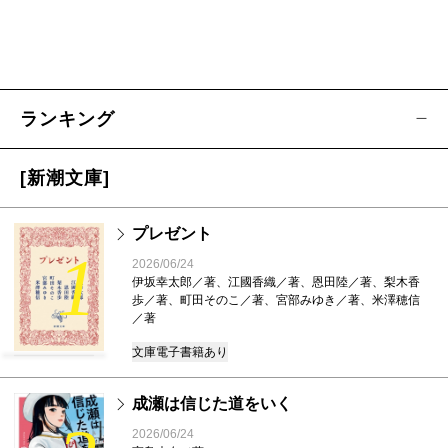
ランキング
[新潮文庫]
プレゼント
1
2026/06/24
伊坂幸太郎／著、江國香織／著、恩田陸／著、梨木香
歩／著、町田そのこ／著、宮部みゆき／著、米澤穂信
／著
文庫
電子書籍あり
成瀬は信じた道をいく
2026/06/24