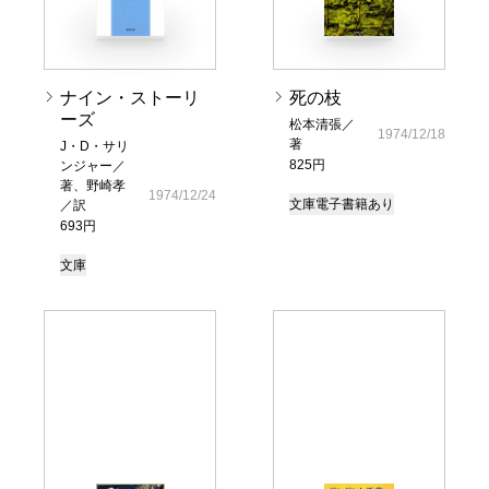
ナイン・ストーリ
死の枝
ーズ
松本清張／
1974/12/18
著
J・D・サリ
825円
ンジャー／
著、野崎孝
1974/12/24
文庫
電子書籍あり
／訳
693円
文庫