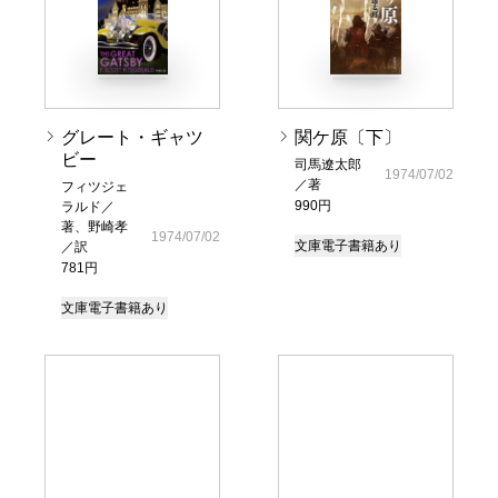
グレート・ギャツ
関ケ原〔下〕
ビー
司馬遼太郎
1974/07/02
／著
フィツジェ
990円
ラルド／
著、野崎孝
1974/07/02
文庫
電子書籍あり
／訳
781円
文庫
電子書籍あり