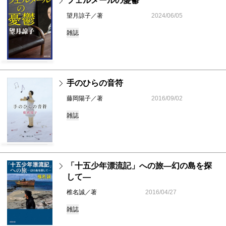
フェルメールの憂鬱
望月諒子／著
2024/06/05
雑誌
手のひらの音符
藤岡陽子／著
2016/09/02
雑誌
「十五少年漂流記」への旅―幻の島を探
して―
椎名誠／著
2016/04/27
雑誌