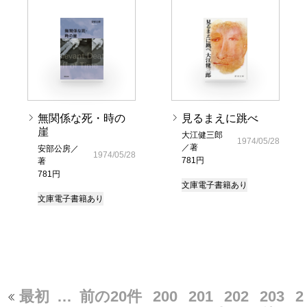
無関係な死・時の
見るまえに跳べ
崖
大江健三郎
1974/05/28
／著
安部公房／
1974/05/28
781円
著
781円
文庫
電子書籍あり
文庫
電子書籍あり
最初
…
前の20件
200
201
202
203
2