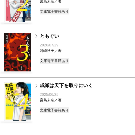
2
宮島未奈／著
文庫
電子書籍あり
ともぐい
3
2026/07/29
河崎秋子／著
文庫
電子書籍あり
成瀬は天下を取りにいく
4
2025/06/25
宮島未奈／著
文庫
電子書籍あり