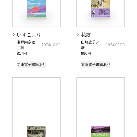
いずこより
花紋
瀬戸内寂聴
山崎豊子／
1974/10/02
1974/09/03
／著
著
817円
990円
文庫
電子書籍あり
文庫
電子書籍あり