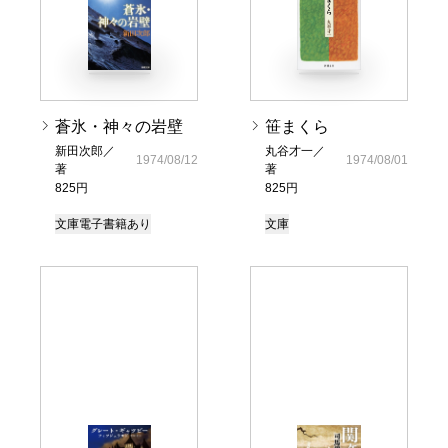
蒼氷・神々の岩壁
笹まくら
新田次郎／
丸谷才一／
1974/08/12
1974/08/01
著
著
825円
825円
文庫
電子書籍あり
文庫