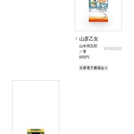
山彦乙女
山本周五郎
1974/10/22
／著
605円
文庫
電子書籍あり