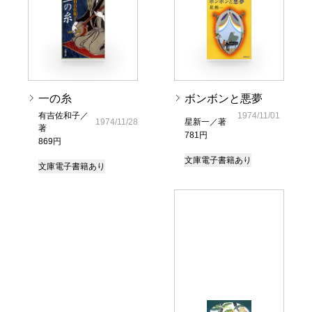
一の糸
ボンボンと悪夢
有吉佐和子／
1974/11/01
1974/11/28
星新一／著
著
781円
869円
文庫
電子書籍あり
文庫
電子書籍あり