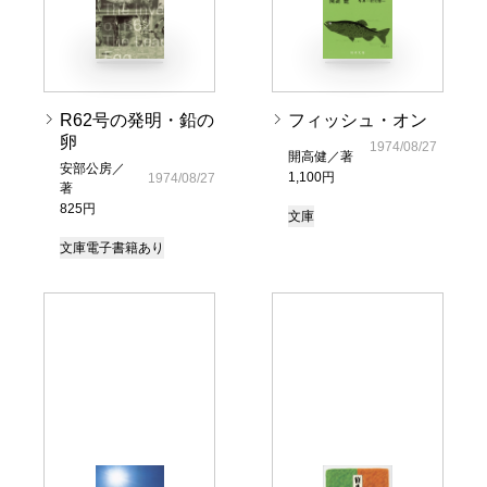
R62号の発明・鉛の
フィッシュ・オン
卵
1974/08/27
開高健／著
安部公房／
1,100円
1974/08/27
著
825円
文庫
文庫
電子書籍あり