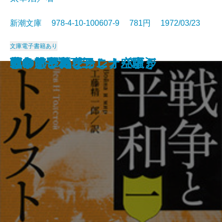
新潮文庫 978-4-10-100607-9 781円 1972/03/23
文庫
電子書籍あり
ようこそ地球さん
燃えよ剣〔下〕
燃えよ剣〔上〕
蒼い描点
カルメン
ゴリオ爺さん
安土往還記
戦争と平和 四
空の怪物アグイー
お伽草紙
戦争と平和 一
戦争と平和 二
戦争と平和 三
アントニーとクレオパトラ
つゆのひぬま
アンナ・カレーニナ〔下〕
アンナ・カレーニナ〔上〕
アンナ・カレーニナ〔中〕
じゃじゃ馬ならし・空騒ぎ
霧の旗