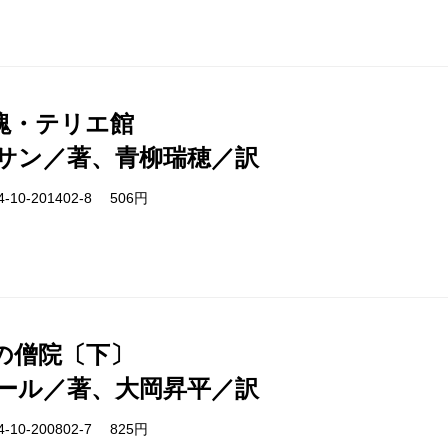
塊・テリエ館
サン／著、青柳瑞穂／訳
-10-201402-8 506円
の僧院〔下〕
ール／著、大岡昇平／訳
-10-200802-7 825円