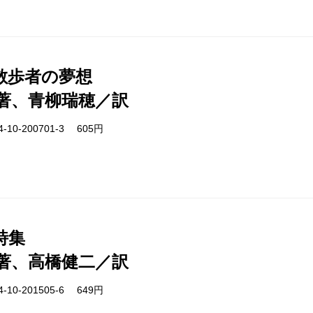
散歩者の夢想
著、青柳瑞穂／訳
-10-200701-3 605円
詩集
著、高橋健二／訳
-10-201505-6 649円