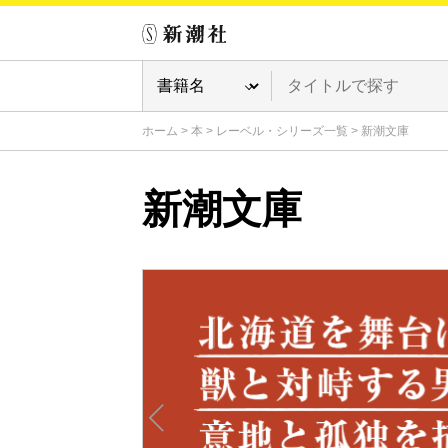
ホーム
>
本
>
レーベル・シリーズ一覧
>
新潮文庫
新潮文庫