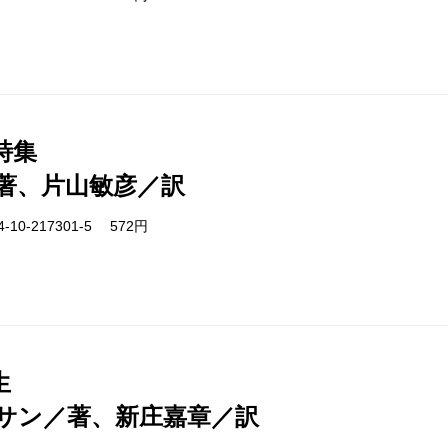
詩集
著、片山敏彦／訳
-10-217301-5 572円
生
サン／著、新庄嘉章／訳