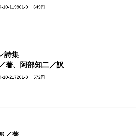
-10-119801-9 649円
ン詩集
／著、阿部知二／訳
-10-217201-8 572円
郎／著