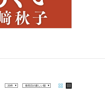
Nex
t
20件
発売日の新しい順