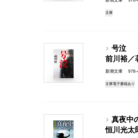
新潮文庫 978-4-
文庫
号泣
前川裕／
新潮文庫 978-4-
文庫
電子書籍あり
真夜中
恒川光太