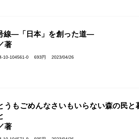
6号線―「日本」を創った道―
／著
10-104561-0 693円 2023/04/26
とうもごめんなさいもいらない森の民と
と
／著