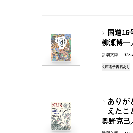
国道1
柳瀬博一
新潮文庫 978-4-
文庫
電子書籍あり
ありが
えたこ
奥野克巳