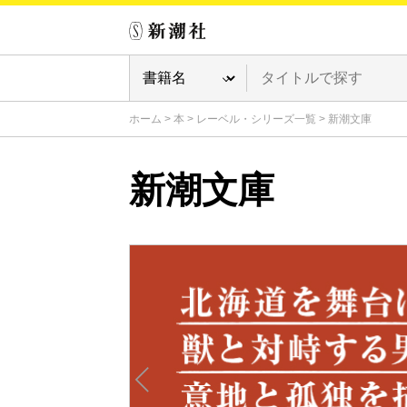
ホーム
>
本
>
レーベル・シリーズ一覧
>
新潮文庫
新潮文庫