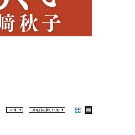
Nex
t
20件
発売日の新しい順