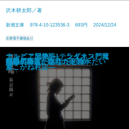
沢木耕太郎／著
新潮文庫 978-4-10-123536-3 693円 2024/12/24
文庫
電子書籍あり
黒雪姫と七人の怪物 最愛の人を
ぼけますから、よろしくお願いし
つゆのあとさき・カッフェー一夕
キャラヴァンは進む─銀河を渡るI
ナルニア国物語1 ライオンと魔
コンビニ兄弟4―テンダネス門司
戦車兵の栄光─マチルダ単騎行─
殺されたので黒衣の悪女になって
紫姫の国〔上〕
紫姫の国〔下〕
工藤會事件
財布は踊る
晴れの日散歩
少年の君
守り刀のうた
堕天の誘惑 幽世の薬剤師
熔果
邯鄲の島遥かなり〔下〕
救国ゲーム
もういちど、あなたと食べたい
ベージュ
ます。 おかえりお母さん
話
─
女
港こがね村店―
復讐を誓います