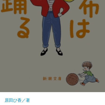
原田ひ香／著