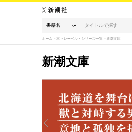
ホーム
>
本
>
レーベル・シリーズ一覧
>
新潮文庫
新潮文庫