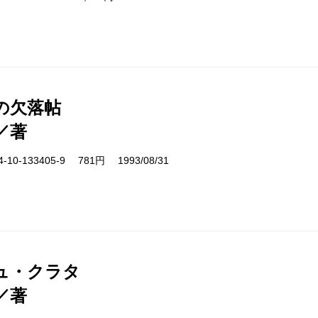
の欠落帖
／著
10-133405-9 781円 1993/08/31
ュ・クラタ
／著