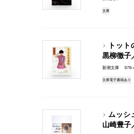
文庫
トット
黒柳徹子
新潮文庫 978-4-
文庫
電子書籍あり
ムッシ
山崎豊子