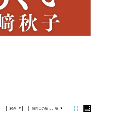
Nex
t
20件
発売日の新しい順