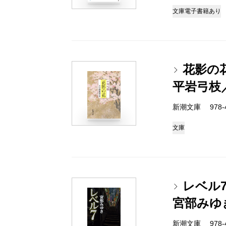
文庫
電子書籍あり
花影の
平岩弓枝
新潮文庫 978-4-
文庫
レベル7
宮部みゆ
新潮文庫 978-4-