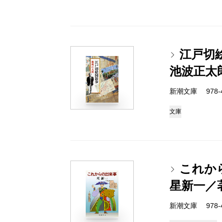
江戸切
池波正太
新潮文庫 978-4-
文庫
これか
星新一／
新潮文庫 978-4-