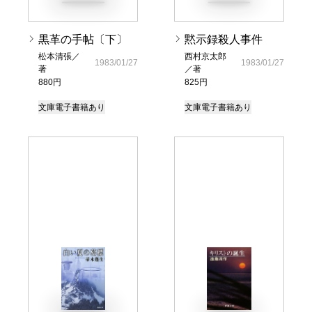
黒革の手帖〔下〕
黙示録殺人事件
松本清張／
西村京太郎
1983/01/27
1983/01/27
著
／著
880円
825円
文庫
電子書籍あり
文庫
電子書籍あり