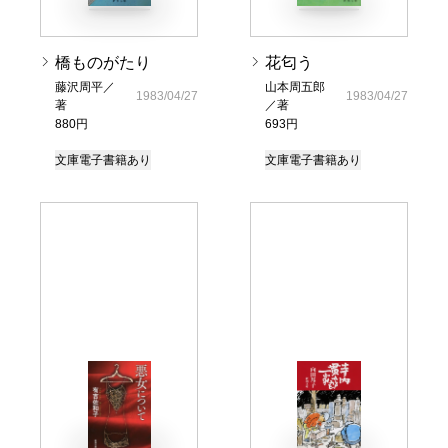
橋ものがたり
花匂う
藤沢周平／
山本周五郎
1983/04/27
1983/04/27
著
／著
880円
693円
文庫
電子書籍あり
文庫
電子書籍あり