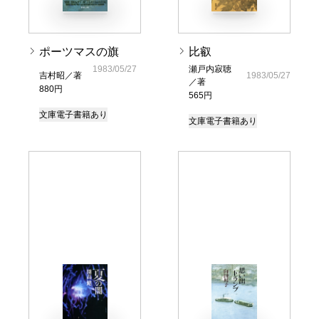
ポーツマスの旗
比叡
1983/05/27
瀬戸内寂聴
吉村昭／著
1983/05/27
／著
880円
565円
文庫
電子書籍あり
文庫
電子書籍あり