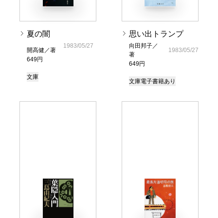
夏の闇
思い出トランプ
1983/05/27
向田邦子／
開高健／著
1983/05/27
著
649円
649円
文庫
文庫
電子書籍あり