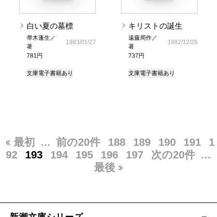
白い夏の墓標
キリストの誕生
帚木蓬生／
遠藤周作／
1983/01/27
1982/12/28
著
著
781円
737円
文庫
電子書籍あり
文庫
電子書籍あり
最初
…
前の20件
188
189
190
191
1
92
193
194
195
196
197
次の20件
…
最後
新潮文庫シリーズ