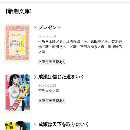
[新潮文庫]
プレゼント
1
2026/06/24
伊坂幸太郎／著、江國香織／著、恩田陸／著、梨木香
歩／著、町田そのこ／著、宮部みゆき／著、米澤穂信
／著
文庫
電子書籍あり
成瀬は信じた道をいく
2
2026/06/24
宮島未奈／著
文庫
電子書籍あり
成瀬は天下を取りにいく