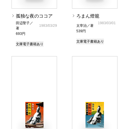
孤独な夜のココア
ろまん燈籠
田辺聖子／
1983/03/01
1983/03/29
太宰治／著
著
539円
693円
文庫
電子書籍あり
文庫
電子書籍あり