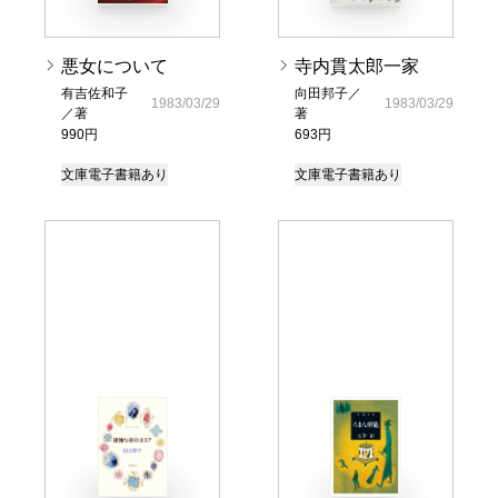
悪女について
寺内貫太郎一家
有吉佐和子
向田邦子／
1983/03/29
1983/03/29
／著
著
990円
693円
文庫
電子書籍あり
文庫
電子書籍あり