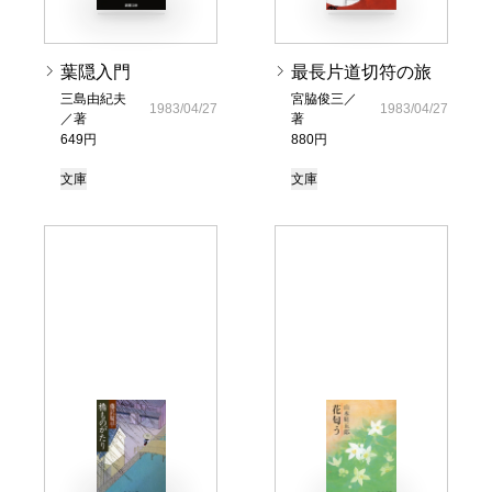
葉隠入門
最長片道切符の旅
三島由紀夫
宮脇俊三／
1983/04/27
1983/04/27
／著
著
649円
880円
文庫
文庫