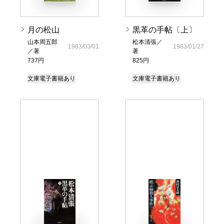
月の松山
黒革の手帖〔上〕
山本周五郎
松本清張／
1983/03/01
1983/01/27
／著
著
737円
825円
文庫
電子書籍あり
文庫
電子書籍あり