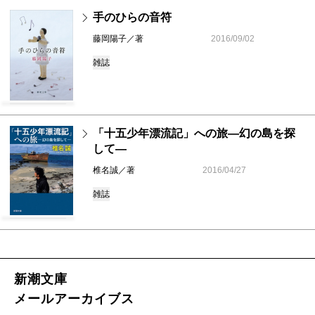
手のひらの音符
藤岡陽子／著
2016/09/02
雑誌
「十五少年漂流記」への旅―幻の島を探
して―
椎名誠／著
2016/04/27
雑誌
新潮文庫
メールアーカイブス