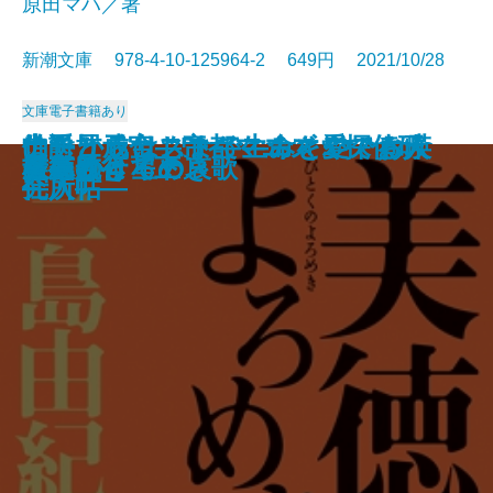
原田マハ／著
新潮文庫 978-4-10-125964-2 649円 2021/10/28
文庫
電子書籍あり
生き抜くためのドストエフスキー
常設展示室―Permanent Collectio
伯爵と成金―帝都マユズミ探偵研
はしからはしまで―みとや・お瑛
ナチュラリスト―生命を愛でる人
うちのレシピ
蟻の棲み家
臆病な詩人、街へ出る。
一汁一菜でよいという提案
日本の聖域 ザ・コロナ
方丈の孤月―鴨長明伝―
もうひとつの「流転の海」
ゴリラの森、言葉の海
美徳のよろめき
音楽
はるか
星夜航行〔上〕
星夜航行〔下〕
名もなき星の哀歌
玄鳥さりて
入門―「五大長編」集中講義―
n―
究所―
仕入帖―
―