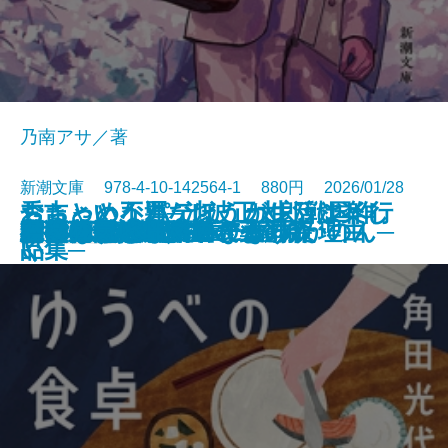
乃南アサ／著
新潮文庫 978-4-10-142564-1 880円 2026/01/28
ちょっと不運なほうが生活は楽し
おちゃめなパティ、カレッジへ行
秀吉という男─池波正太郎戦国作
わたしたちが泥棒になった理由
こんな感じで書いてます
ラザロの迷宮
悪党たちのシチュー
猫の神隠し 幽世の薬剤師
忘らるる惑星
8月31日の初恋
雫の街─家裁調査官・庵原かのん─
ゆうべの食卓
神獣夢望伝
水谷豊 自伝
野獣死すべし
ジャックポット
判事の殺人リスト〔上〕
判事の殺人リスト〔下〕
彼女の思い出／逆さまの森
君を狂気と呼ぶのなら
文庫
電子書籍あり
い
く
品集─