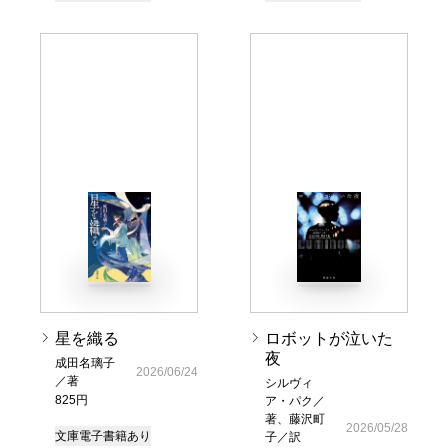
星を織る
ロボットが泣いた
夜
成田名璃子
2026/06/24
／著
シルヴィ
825円
ア・パク／
著、藤沢町
2026/05/28
文庫
電子書籍あり
子／訳