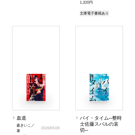
1,320円
文庫
電子書籍あり
血道
バイ・タイム─整時
士佐藤スバルの哀
森きいこ／
2026/05/28
切─
著