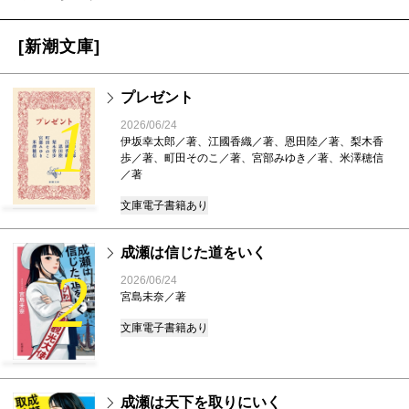
[新潮文庫]
プレゼント
1
2026/06/24
伊坂幸太郎／著、江國香織／著、恩田陸／著、梨木香
歩／著、町田そのこ／著、宮部みゆき／著、米澤穂信
／著
文庫
電子書籍あり
成瀬は信じた道をいく
2
2026/06/24
宮島未奈／著
文庫
電子書籍あり
成瀬は天下を取りにいく