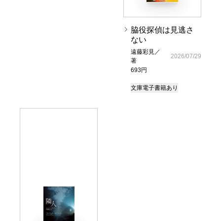
脇役探偵は見逃さ
ない
遠藤彩見／
2026/07/29
著
693円
文庫
電子書籍あり