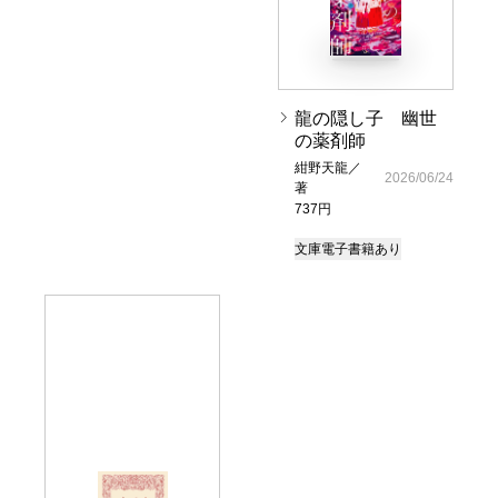
龍の隠し子 幽世
の薬剤師
紺野天龍／
2026/06/24
著
737円
文庫
電子書籍あり