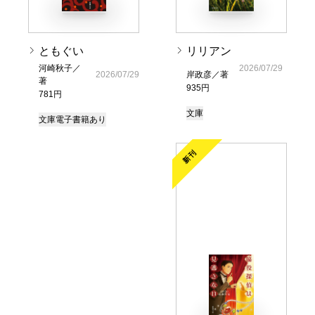
ともぐい
リリアン
河崎秋子／
2026/07/29
2026/07/29
岸政彦／著
著
935円
781円
文庫
文庫
電子書籍あり
新刊