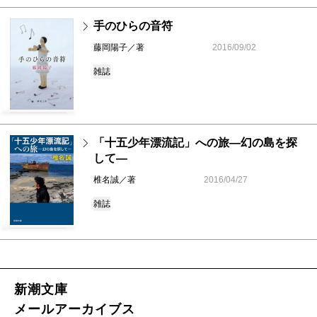
手のひらの音符
藤岡陽子／著
2016/09/02
雑誌
「十五少年漂流記」への旅―幻の島を探
して―
椎名誠／著
2016/04/27
雑誌
新潮文庫
メールアーカイブス