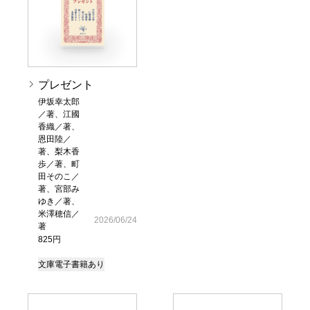
プレゼント
伊坂幸太郎
／著、江國
香織／著、
恩田陸／
著、梨木香
歩／著、町
田そのこ／
著、宮部み
ゆき／著、
米澤穂信／
2026/06/24
著
825円
文庫
電子書籍あり