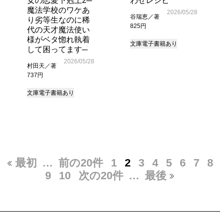
女の恋愛下剋上2─
わせレシピ
魔法学校のワケあ
2026/05/28
谷瑞恵／著
り劣等生なのに稀
825円
代の天才魔法使い
様がベタ惚れ執着
文庫
電子書籍あり
して困ってます─
2026/05/28
村田天／著
737円
文庫
電子書籍あり
最初
…
前の20件
1
2
3
4
5
6
7
8
9
10
次の20件
…
最後