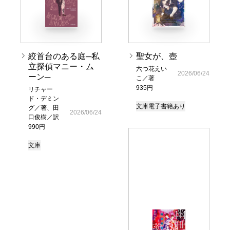
絞首台のある庭─私
聖女が、壺
立探偵マニー・ム
六つ花えい
2026/06/24
ーン─
こ／著
935円
リチャー
ド・デミン
文庫
電子書籍あり
グ／著、田
2026/06/24
口俊樹／訳
990円
文庫