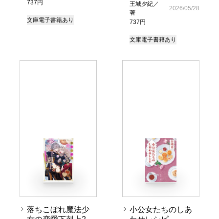
737円
王城夕紀／
2026/05/28
著
文庫
電子書籍あり
737円
文庫
電子書籍あり
落ちこぼれ魔法少
小公女たちのしあ