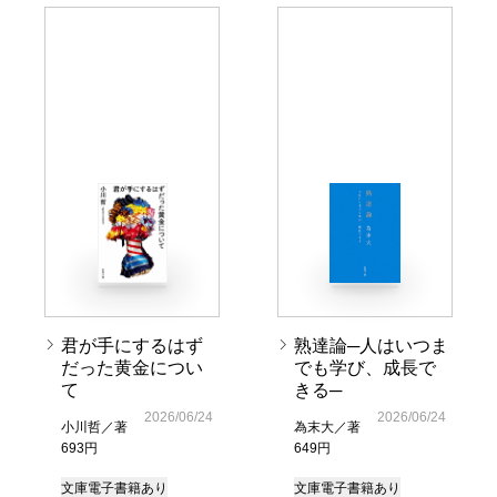
君が手にするはず
熟達論─人はいつま
だった黄金につい
でも学び、成長で
て
きる─
2026/06/24
2026/06/24
小川哲／著
為末大／著
693円
649円
文庫
電子書籍あり
文庫
電子書籍あり