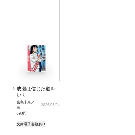
成瀬は信じた道を
いく
宮島未奈／
2026/06/24
著
693円
文庫
電子書籍あり