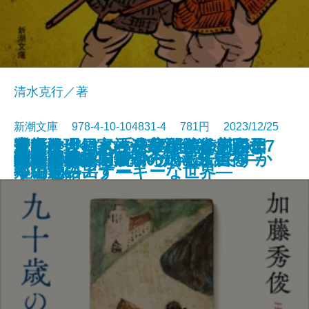
清水克行／著
新潮文庫 978-4-10-104831-4 781円 2023/12/25
近親殺人―家族が家族を殺すとき
今夜は、鍋。―温かな食卓を囲む7
魔女推理―きっといつか、恋のよ
アルマジロの手―宇能鴻一郎傑作
室町は今日もハードボイルド―日
華のかけはし―東福門院徳川和子
広重ぶるう
母親病
冬の日誌／内面からの報告書
ナッシング・マン
婚活1000本ノック
九十歳のラブレター
阿修羅草紙
破天荒
生贄の門
奇譚蒐集録―鉄環の娘と来訪神―
だってバズりたいじゃないですか
大絵画展
地中の星―東京初の地下鉄走る―
聖者のかけら
文庫
電子書籍あり
―
つの物語―
うに思い出す―
短編集―
本中世のアナーキーな世界―
―