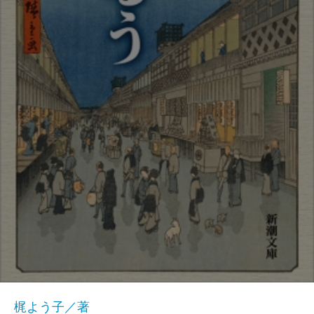
梶よう子／著