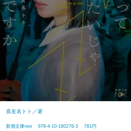
喜友名トト／著
新潮文庫nex 978-4-10-180276-3 781円