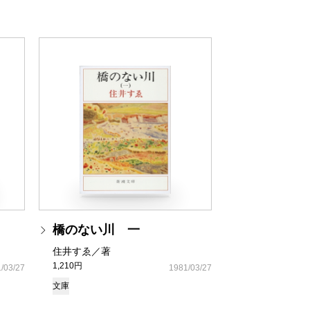
橋のない川 一
住井すゑ／著
1,210円
/03/27
1981/03/27
文庫