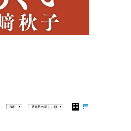
Nex
t
20件
発売日の新しい順