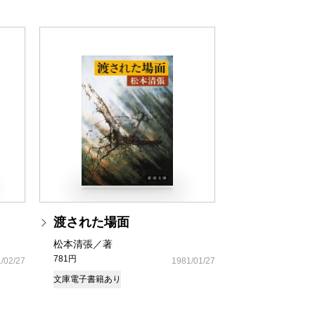
渡された場面
松本清張／著
781円
/02/27
1981/01/27
文庫
電子書籍あり