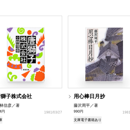
唐獅子株式会社
用心棒日月抄
林信彦／著
藤沢周平／著
34円
990円
1981/03/27
1981
庫
文庫
電子書籍あり