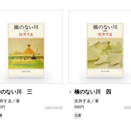
橋のない川 三
橋のない川 四
井すゑ／著
住井すゑ／著
80円
990円
1981/04/28
1981
庫
文庫