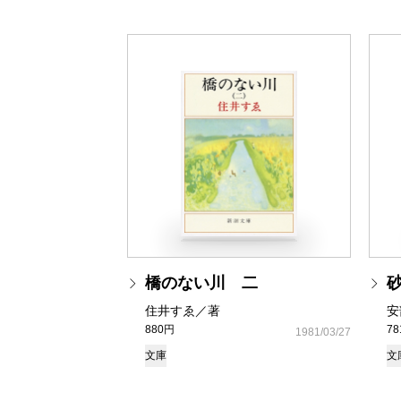
橋のない川 二
住井すゑ／著
安
880円
7
1981/03/27
文庫
文