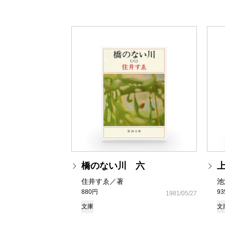
橋のない川 六
住井すゑ／著
池
880円
9
1981/05/27
文庫
文