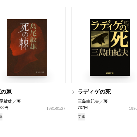
死の棘
ラディゲの死
尾敏雄／著
三島由紀夫／著
100円
737円
1981/01/27
1980
庫
文庫