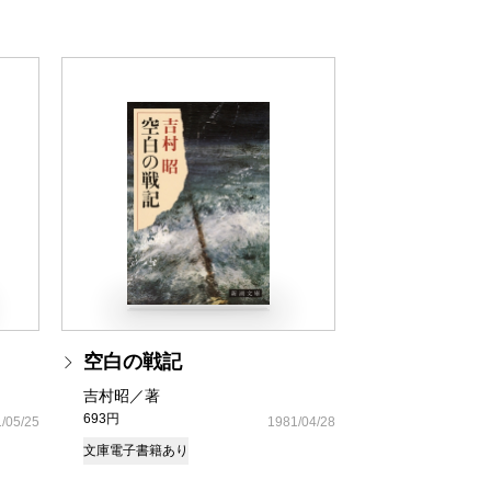
空白の戦記
吉村昭／著
693円
/05/25
1981/04/28
文庫
電子書籍あり