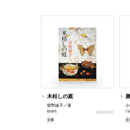
木枯しの庭
曽野綾子／著
小
859円
7
1981/03/27
文庫
文