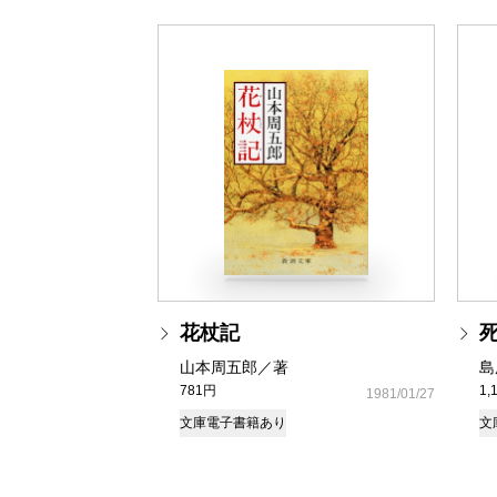
花杖記
山本周五郎／著
島
781円
1,
1981/01/27
文庫
電子書籍あり
文