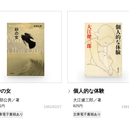
砂の女
個人的な体験
部公房／著
大江健三郎／著
81円
825円
1981/02/27
1981
庫
電子書籍あり
文庫
電子書籍あり