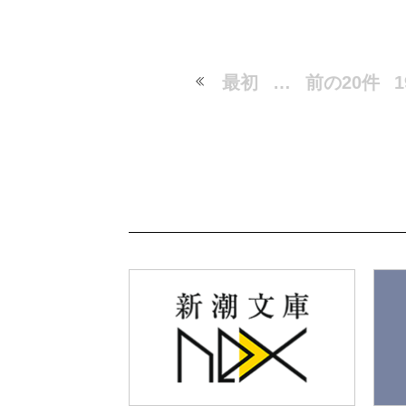
最初
…
前の20件
1