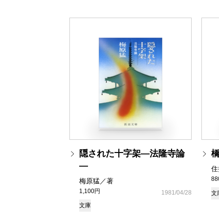
隠された十字架―法隆寺論
―
住
8
梅原猛／著
1,100円
1981/04/28
文
文庫