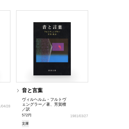
音と言葉
ヴィルヘルム・フルトヴ
ェングラー／著、芳賀檀
/04/28
／訳
572円
1981/03/27
文庫