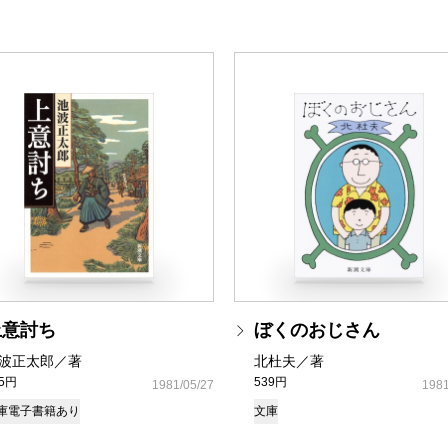
上意討ち
ぼくのおじさん
波正太郎／著
北杜夫／著
35円
539円
1981/05/27
1981
庫
電子書籍あり
文庫