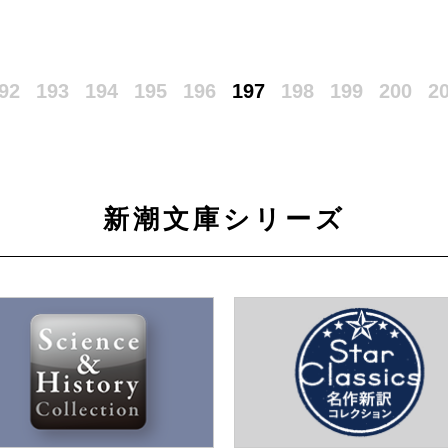
92
193
194
195
196
197
198
199
200
2
新潮文庫シリーズ