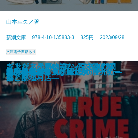
山本幸久／著
新潮文庫 978-4-10-135883-3 825円 2023/09/28
文庫
電子書籍あり
あしたの名医―伊豆中周産期セン
ギリシア人の物語3―都市国家ギ
江戸の空、水面の風―みとや・お
コンビニ兄弟3―テンダネス門司
さよならの言い方なんて知らな
ギリシア人の物語2―民主政の成
心は孤独な狩人
龍ノ国幻想6 双飛の暁
月夜の散歩
日蓮
泳ぐ者
ちよぼ―加賀百万石を照らす月―
神様には負けられない
トゥルー・クライム・ストーリー
魔女推理―嘘つき魔女が6度死ぬ―
龍ノ国幻想5 双飛の闇
血も涙もある
鳴門の渦潮を見ていた女
処女の道程
草原のサーカス
ター―
リシアの終焉―
瑛仕入帖―
港こがね村店―
い。8
熟と崩壊―