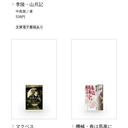
李陵・山月記
中島敦／著
539円
文庫
電子書籍あり
マクベス
機械・春は馬車に