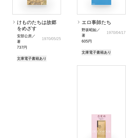
けものたちは故郷
エロ事師たち
をめざす
野坂昭如／
1970/04/17
著
安部公房／
1970/05/25
605円
著
737円
文庫
電子書籍あり
文庫
電子書籍あり