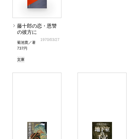
藤十郎の恋・恩讐
の彼方に
1970/03/27
菊池寛／著
737円
文庫