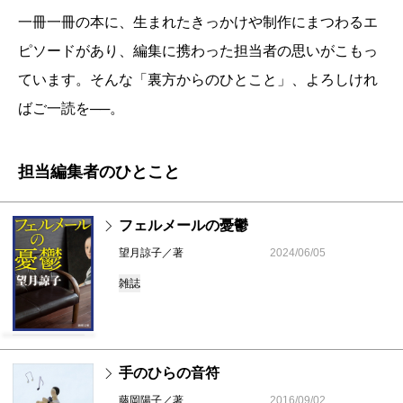
一冊一冊の本に、生まれたきっかけや制作にまつわるエ
ピソードがあり、編集に携わった担当者の思いがこもっ
ています。そんな「裏方からのひとこと」、よろしけれ
ばご一読を──。
担当編集者のひとこと
フェルメールの憂鬱
望月諒子／著
2024/06/05
雑誌
手のひらの音符
藤岡陽子／著
2016/09/02