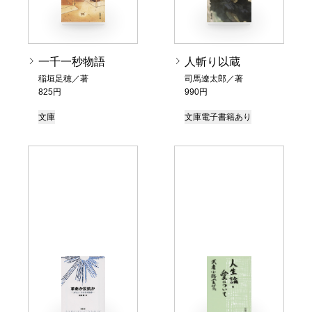
一千一秒物語
人斬り以蔵
稲垣足穂／著
司馬遼太郎／著
825円
990円
文庫
文庫
電子書籍あり