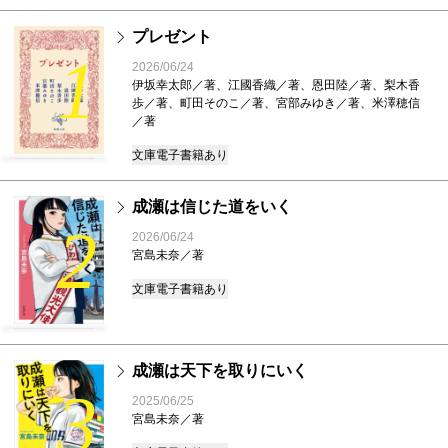
プレゼント
1
2026/06/24
伊坂幸太郎／著、江國香織／著、恩田陸／著、梨木香
歩／著、町田そのこ／著、宮部みゆき／著、米澤穂信
／著
文庫
電子書籍あり
成瀬は信じた道をいく
2
2026/06/24
宮島未奈／著
文庫
電子書籍あり
成瀬は天下を取りにいく
3
2025/06/25
宮島未奈／著