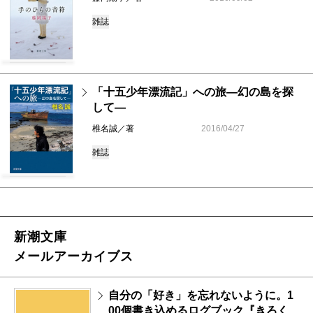
雑誌
「十五少年漂流記」への旅―幻の島を探
して―
椎名誠／著
2016/04/27
雑誌
新潮文庫
メールアーカイブス
自分の「好き」を忘れないように。1
00個書き込めるログブック『きろく