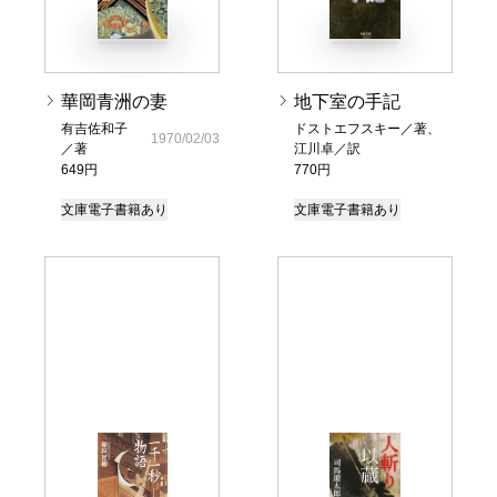
華岡青洲の妻
地下室の手記
有吉佐和子
ドストエフスキー／著、
1970/02/03
／著
江川卓／訳
649円
770円
文庫
電子書籍あり
文庫
電子書籍あり