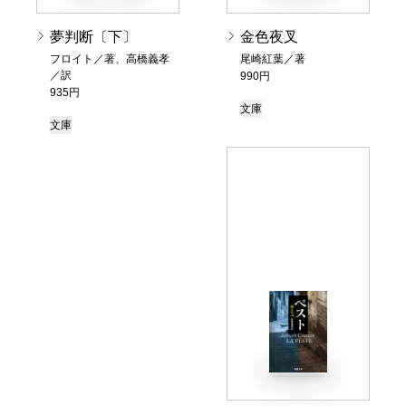
夢判断〔下〕
金色夜叉
フロイト／著、高橋義孝
尾崎紅葉／著
／訳
990円
935円
文庫
文庫