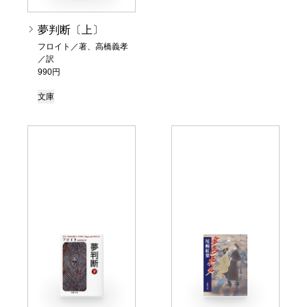
夢判断〔上〕
フロイト／著、高橋義孝
／訳
990円
文庫