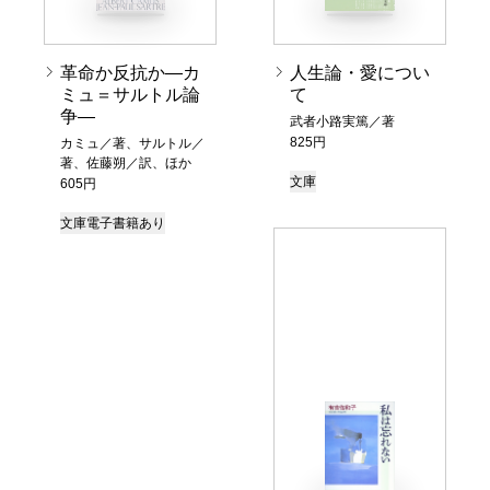
革命か反抗か―カ
人生論・愛につい
ミュ＝サルトル論
て
争―
武者小路実篤／著
825円
カミュ／著、サルトル／
著、佐藤朔／訳、ほか
文庫
605円
文庫
電子書籍あり