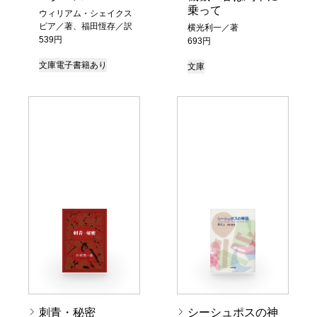
乗って
ウィリアム・シェイクス
ピア／著、福田恆存／訳
横光利一／著
539円
693円
文庫
電子書籍あり
文庫
刺青・秘密
シーシュポスの神