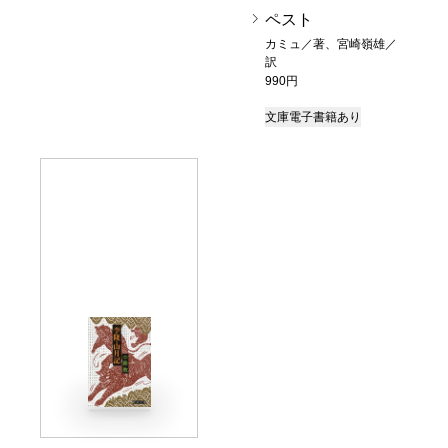
ペスト
カミュ／著、宮崎嶺雄／
訳
990円
文庫
電子書籍あり