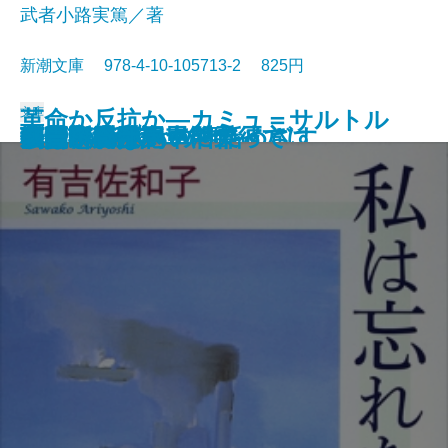
武者小路実篤／著
新潮文庫 978-4-10-105713-2 825円
文庫
革命か反抗か―カミュ＝サルトル
けものたちは故郷をめざす
エロ事師たち
恋愛論
藤十郎の恋・恩讐の彼方に
華岡青洲の妻
地下室の手記
一千一秒物語
人斬り以蔵
人生論・愛について
私は忘れない
夢判断〔上〕
夢判断〔下〕
金色夜叉
ペスト
李陵・山月記
マクベス
機械・春は馬車に乗って
刺青・秘密
シーシュポスの神話
論争―