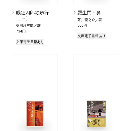
眠狂四郎独歩行
羅生門・鼻
〔下〕
芥川龍之介／著
506円
柴田錬三郎／著
734円
文庫
電子書籍あり
文庫
電子書籍あり