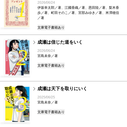
1
2026/06/24
伊坂幸太郎／著、江國香織／著、恩田陸／著、梨木香
歩／著、町田そのこ／著、宮部みゆき／著、米澤穂信
／著
文庫
電子書籍あり
成瀬は信じた道をいく
2
2026/06/24
宮島未奈／著
文庫
電子書籍あり
成瀬は天下を取りにいく
3
2025/06/25
宮島未奈／著
文庫
電子書籍あり