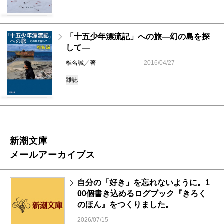
「十五少年漂流記」への旅―幻の島を探
して―
椎名誠／著
2016/04/27
雑誌
新潮文庫
メールアーカイブス
自分の「好き」を忘れないように。1
00個書き込めるログブック『きろく
のほん』をつくりました。
2026/07/15