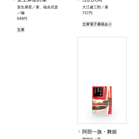
室生犀星／著、福永武彦
大江健三郎／著
／編
737円
649円
文庫
電子書籍あり
文庫
阿部一族・舞姫