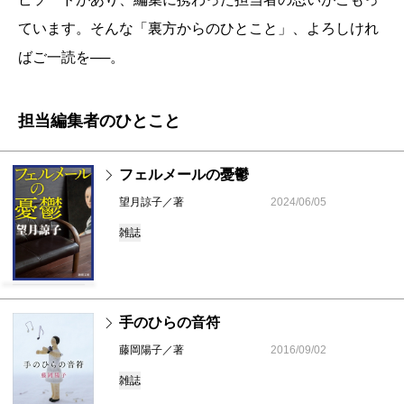
ています。そんな「裏方からのひとこと」、よろしけれ
ばご一読を──。
担当編集者のひとこと
フェルメールの憂鬱
望月諒子／著
2024/06/05
雑誌
手のひらの音符
藤岡陽子／著
2016/09/02
雑誌