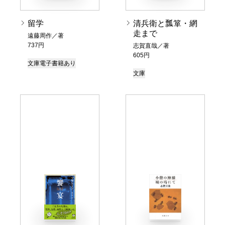
留学
清兵衛と瓢箪・網
走まで
遠藤周作／著
737円
志賀直哉／著
605円
文庫
電子書籍あり
文庫