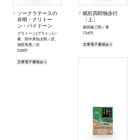
ソークラテースの
眠狂四郎独歩行
弁明・クリトー
〔上〕
ン・パイドーン
柴田錬三郎／著
734円
プラトーン(プラトン)／
著、田中美知太郎／訳、
文庫
電子書籍あり
池田美恵／訳
539円
文庫
電子書籍あり