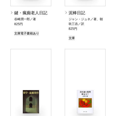
鍵・瘋癲老人日記
泥棒日記
谷崎潤一郎／著
ジャン・ジュネ／著、朝
吹三吉／訳
825円
825円
文庫
電子書籍あり
文庫