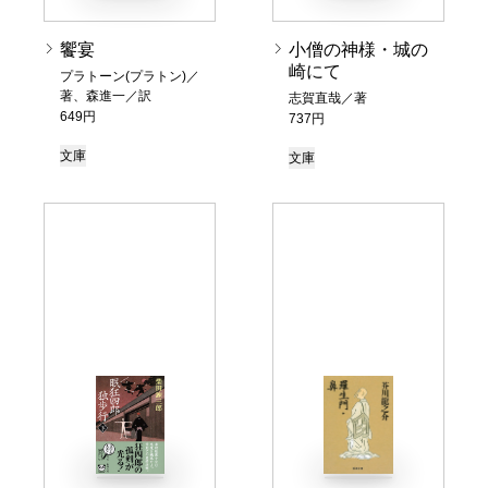
饗宴
小僧の神様・城の
崎にて
プラトーン(プラトン)／
著、森進一／訳
志賀直哉／著
649円
737円
文庫
文庫