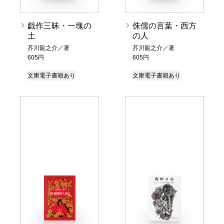
戯作三昧・一塊の
侏儒の言葉・西方
土
の人
芥川龍之介／著
芥川龍之介／著
605円
605円
文庫
電子書籍あり
文庫
電子書籍あり