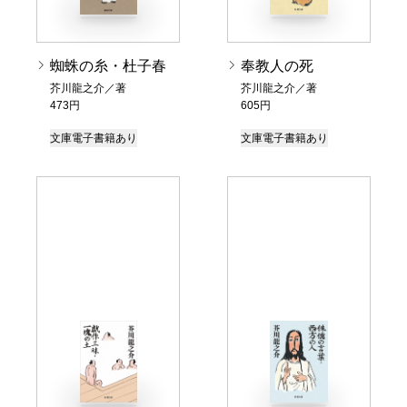
蜘蛛の糸・杜子春
奉教人の死
芥川龍之介／著
芥川龍之介／著
473円
605円
文庫
電子書籍あり
文庫
電子書籍あり