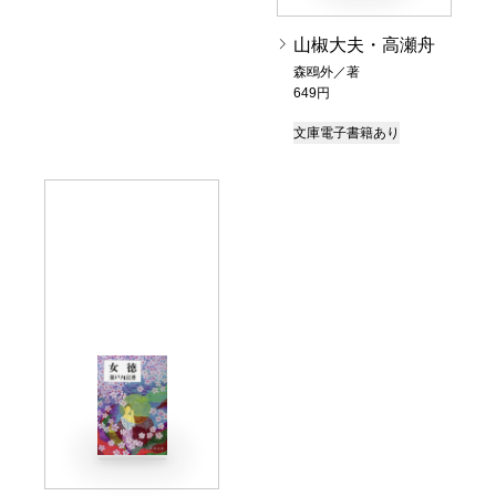
山椒大夫・高瀬舟
森鴎外／著
649円
文庫
電子書籍あり