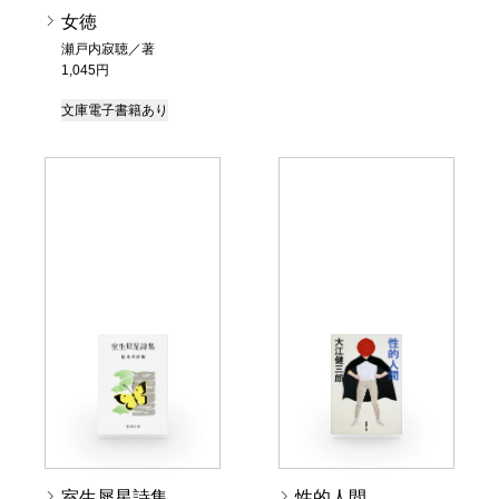
女徳
瀬戸内寂聴／著
1,045円
文庫
電子書籍あり
室生犀星詩集
性的人間