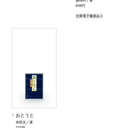
森鴎外／著
649円
文庫
電子書籍あり
おとうと
幸田文／著
737円