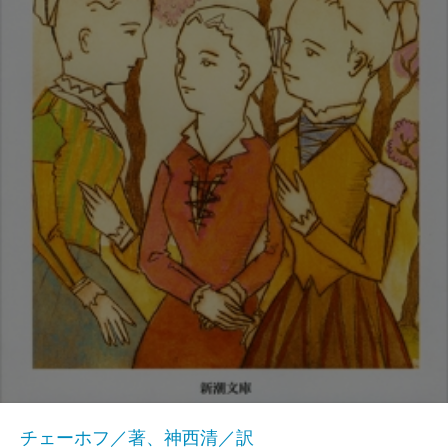
チェーホフ／著、神西清／訳