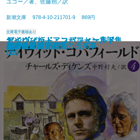
ユゴー／著、佐藤朔／訳
新潮文庫 978-4-10-211701-9 869円
文庫
電子書籍あり
おやゆび姫―アンデルセン童話集
デイヴィッド・コパフィールド
デイヴィッド・コパフィールド
デイヴィッド・コパフィールド
デイヴィッド・コパフィールド
桜の園・三人姉妹
レ・ミゼラブル〔三〕
レ・ミゼラブル〔四〕
俘虜記
白雪姫―グリム童話集I―
海からの贈物
レ・ミゼラブル〔二〕
アメリカン・スクール
レ・ミゼラブル〔一〕
砂の上の植物群
風濤
エミリーはのぼる
娼婦の部屋・不意の出来事
夏の終り
虚空遍歴〔下〕
(II)―
(四)
(三)
(二)
(一)