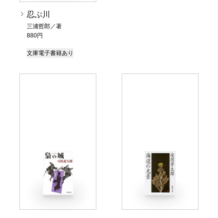
忍ぶ川
三浦哲郎／著
880円
文庫
電子書籍あり