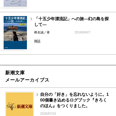
「十五少年漂流記」への旅―幻の島を探
して―
椎名誠／著
2016/04/27
雑誌
新潮文庫
メールアーカイブス
自分の「好き」を忘れないように。1
00個書き込めるログブック『きろく
のほん』をつくりました。
2026/07/15