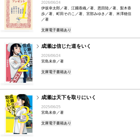
1
2026/06/24
伊坂幸太郎／著、江國香織／著、恩田陸／著、梨木香
歩／著、町田そのこ／著、宮部みゆき／著、米澤穂信
／著
文庫
電子書籍あり
成瀬は信じた道をいく
2
2026/06/24
宮島未奈／著
文庫
電子書籍あり
成瀬は天下を取りにいく
3
2025/06/25
宮島未奈／著
文庫
電子書籍あり