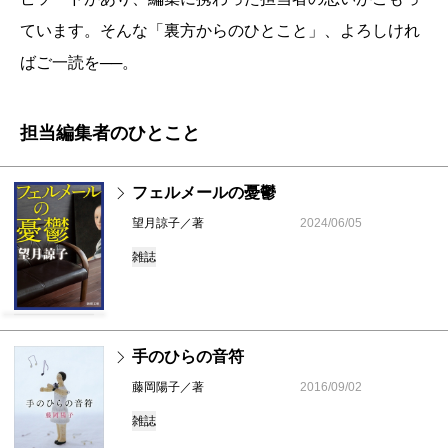
ています。そんな「裏方からのひとこと」、よろしけれ
ばご一読を──。
担当編集者のひとこと
フェルメールの憂鬱
望月諒子／著
2024/06/05
雑誌
手のひらの音符
藤岡陽子／著
2016/09/02
雑誌