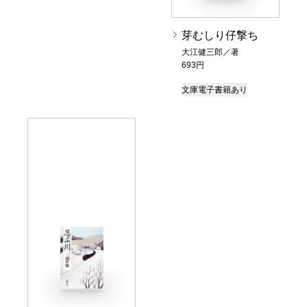
芽むしり仔撃ち
大江健三郎／著
693円
文庫
電子書籍あり