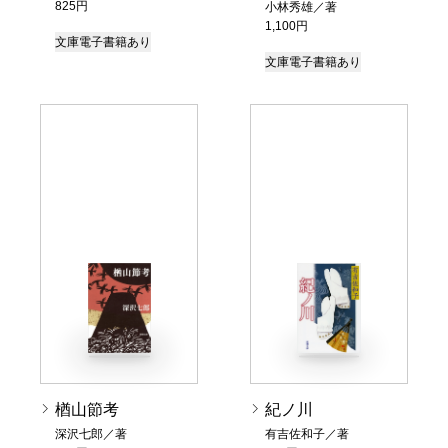
825円
小林秀雄／著
1,100円
文庫
電子書籍あり
文庫
電子書籍あり
楢山節考
紀ノ川
深沢七郎／著
有吉佐和子／著