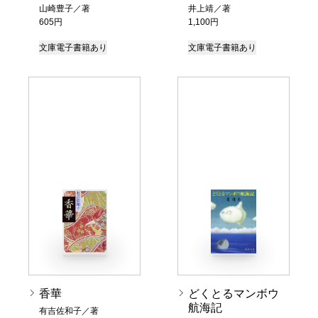
山崎豊子／著
井上靖／著
605円
1,100円
文庫
電子書籍あり
文庫
電子書籍あり
香華
どくとるマンボウ
航海記
有吉佐和子／著