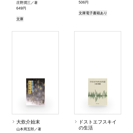
506円
庄野潤三／著
649円
文庫
電子書籍あり
文庫
大炊介始末
ドストエフスキイ
の生活
山本周五郎／著