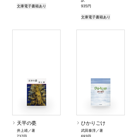
訳
文庫
電子書籍あり
935円
文庫
電子書籍あり
天平の甍
ひかりごけ
井上靖／著
武田泰淳／著
737円
693円