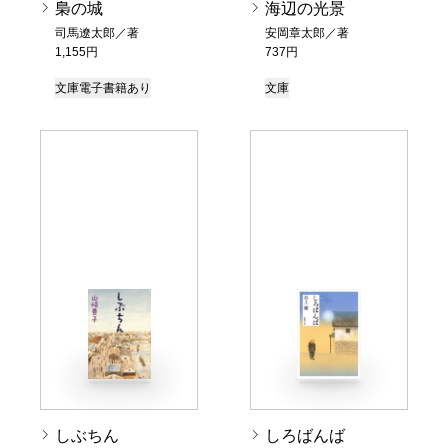
梟の城
海辺の光景
司馬遼太郎／著
安岡章太郎／著
1,155円
737円
文庫
電子書籍あり
文庫
しぶちん
しろばんば