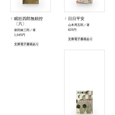
眠狂四郎無頼控
日日平安
〔六〕
山本周五郎／著
825円
柴田錬三郎／著
1,045円
文庫
電子書籍あり
文庫
電子書籍あり