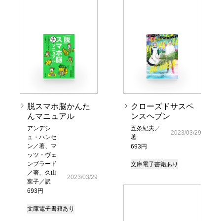
脱スマホ脳かんた
クローズドサスペ
んマニュアル
ンスヘブン
アンデシ
五条紀夫／
2023/03/29
ュ・ハンセ
著
ン／著、マ
693円
ッツ・ヴェ
ンブラード
文庫
電子書籍あり
／著、久山
2023/03/29
葉子／訳
693円
文庫
電子書籍あり