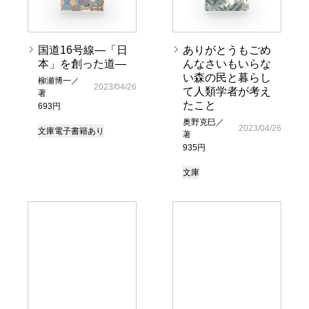
国道16号線―「日
ありがとうもごめ
本」を創った道―
んなさいもいらな
い森の民と暮らし
柳瀬博一／
2023/04/26
て人類学者が考え
著
たこと
693円
奥野克巳／
2023/04/26
文庫
電子書籍あり
著
935円
文庫