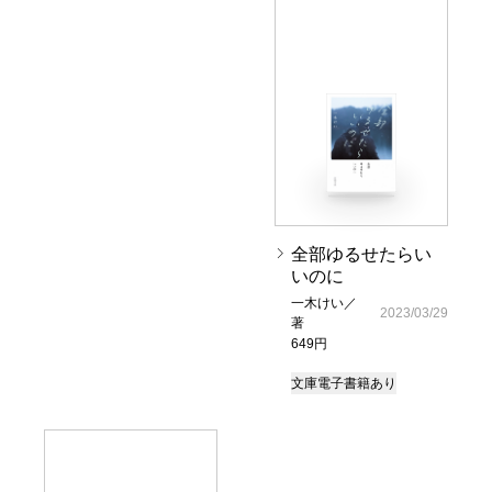
全部ゆるせたらい
いのに
一木けい／
2023/03/29
著
649円
文庫
電子書籍あり