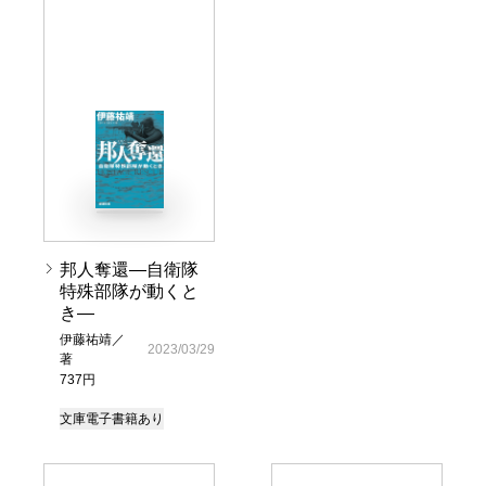
邦人奪還―自衛隊
特殊部隊が動くと
き―
伊藤祐靖／
2023/03/29
著
737円
文庫
電子書籍あり