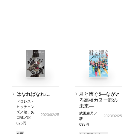
はなればなれに
君と漕ぐ5―ながと
ろ高校カヌー部の
ドロレス・
未来―
ヒッチェン
ズ／著、矢
武田綾乃／
2023/02/25
2023/02/25
口誠／訳
著
825円
693円