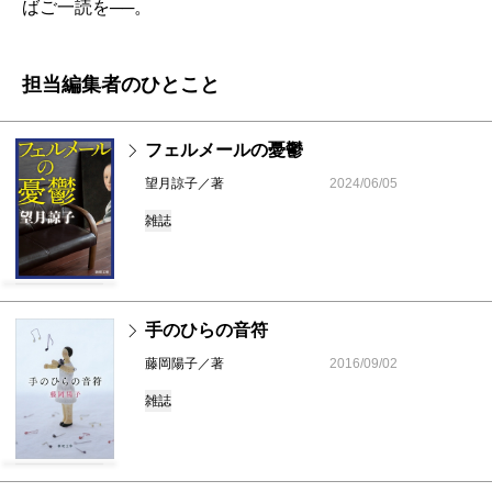
ばご一読を──。
担当編集者のひとこと
フェルメールの憂鬱
望月諒子／著
2024/06/05
雑誌
手のひらの音符
藤岡陽子／著
2016/09/02
雑誌