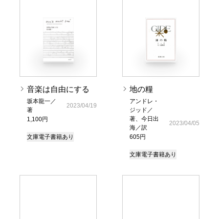
音楽は自由にする
地の糧
坂本龍一／
アンドレ・
2023/04/19
著
ジッド／
著、今日出
1,100円
2023/04/05
海／訳
文庫
電子書籍あり
605円
文庫
電子書籍あり