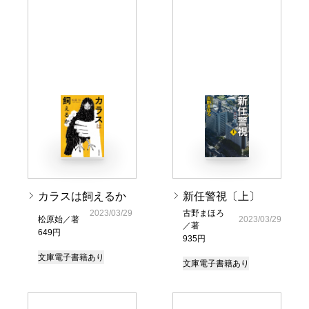
カラスは飼えるか
新任警視〔上〕
2023/03/29
古野まほろ
松原始／著
2023/03/29
／著
649円
935円
文庫
電子書籍あり
文庫
電子書籍あり