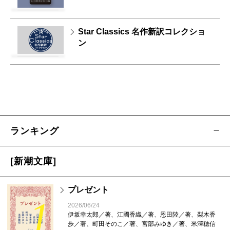
Star Classics 名作新訳コレクショ
ン
ランキング
[新潮文庫]
プレゼント
1
2026/06/24
伊坂幸太郎／著、江國香織／著、恩田陸／著、梨木香
歩／著、町田そのこ／著、宮部みゆき／著、米澤穂信