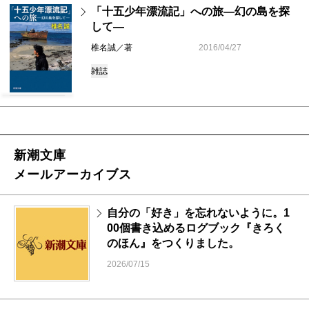
「十五少年漂流記」への旅―幻の島を探
して―
椎名誠／著
2016/04/27
雑誌
新潮文庫
メールアーカイブス
自分の「好き」を忘れないように。1
00個書き込めるログブック『きろく
のほん』をつくりました。
2026/07/15