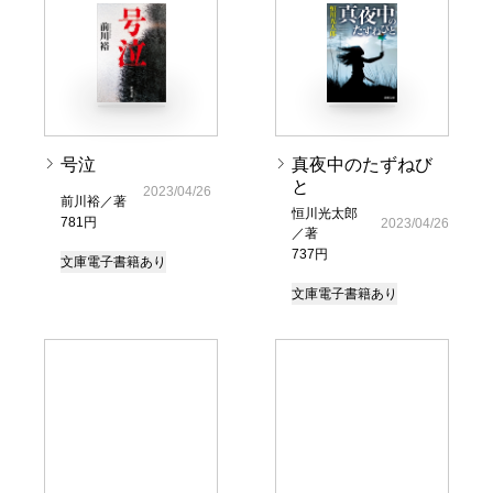
号泣
真夜中のたずねび
と
2023/04/26
前川裕／著
恒川光太郎
781円
2023/04/26
／著
737円
文庫
電子書籍あり
文庫
電子書籍あり