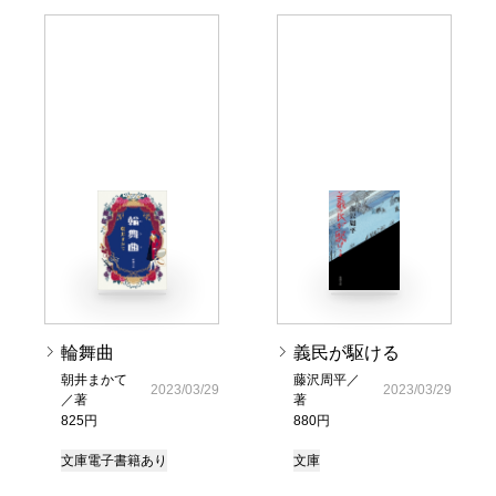
輪舞曲
義民が駆ける
朝井まかて
藤沢周平／
2023/03/29
2023/03/29
／著
著
825円
880円
文庫
電子書籍あり
文庫