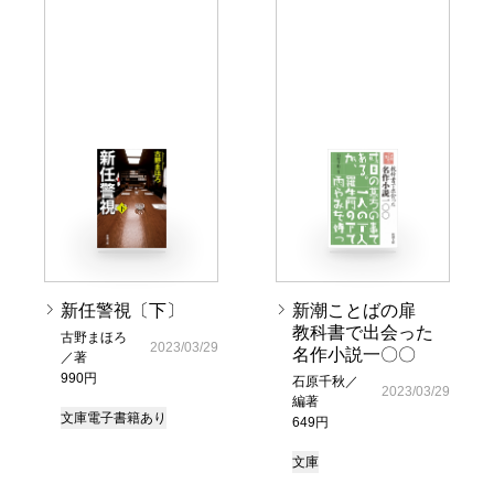
新任警視〔下〕
新潮ことばの扉
教科書で出会った
古野まほろ
2023/03/29
名作小説一〇〇
／著
990円
石原千秋／
2023/03/29
編著
文庫
電子書籍あり
649円
文庫