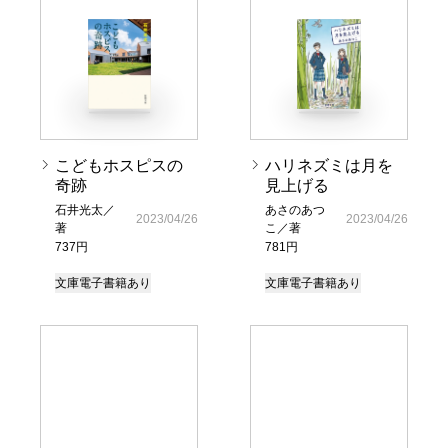
こどもホスピスの
ハリネズミは月を
奇跡
見上げる
石井光太／
あさのあつ
2023/04/26
2023/04/26
著
こ／著
737円
781円
文庫
電子書籍あり
文庫
電子書籍あり