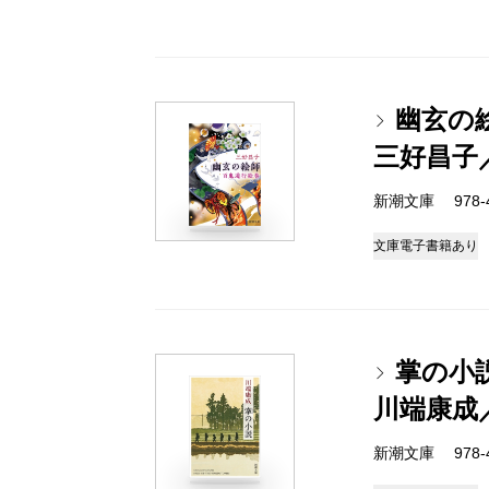
幽玄の
三好昌子
新潮文庫 978-4-
文庫
電子書籍あり
掌の小
川端康成
新潮文庫 978-4-