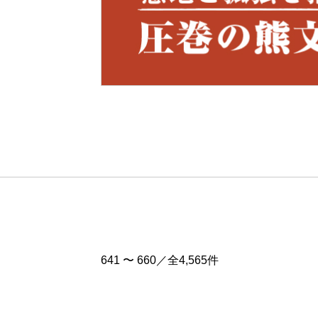
Pre
v
641 〜 660／全4,565件