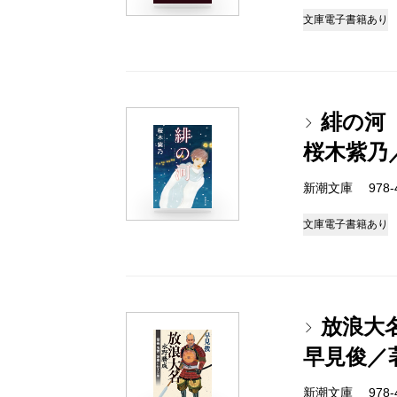
文庫
電子書籍あり
緋の河
桜木紫乃
新潮文庫 978-4-
文庫
電子書籍あり
放浪大
早見俊／
新潮文庫 978-4-