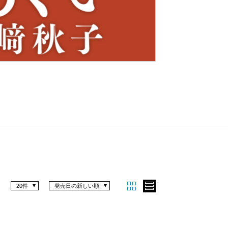
Nex
t
20件
発売日の新しい順