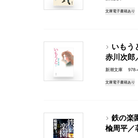
文庫
電子書籍あり
いもう
赤川次郎
新潮文庫 978-4-
文庫
電子書籍あり
鉄の楽
楡周平／