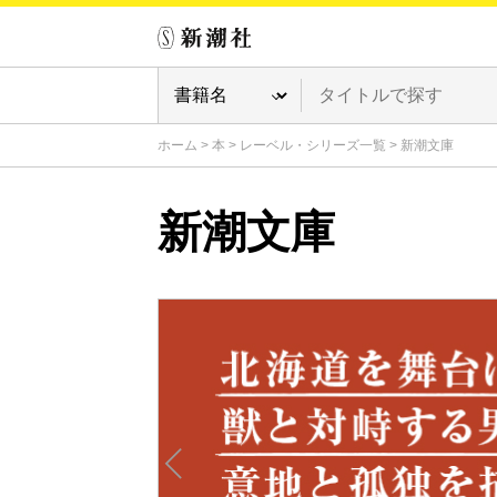
ホーム
>
本
>
レーベル・シリーズ一覧
>
新潮文庫
新潮文庫