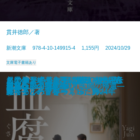
貫井徳郎／著
新潮文庫 978-4-10-149915-4 1,155円 2024/10/29
文庫
電子書籍あり
名探偵の顔が良い―天草茅夢のジ
起業の天才！―江副浩正 8兆円企
あの胸が岬のように遠かった―河
このサンドイッチ、マヨネーズ忘
タナトスの蒐集匣 -耽美幻想作品
花と火の帝〔上〕
花と火の帝〔下〕
こいごころ
飢餓俳優 菅原文太伝
告発者〔上〕
告発者〔下〕
おちゃめなパティ
若草物語
邯鄲の島遥かなり〔中〕
血腐れ
あしたの名医2―天才医師の帰還―
敗北からの芸人論
チェレンコフの眠り
花散る里の病棟
灯台へ
ャンクな事件簿―
業リクルートをつくった男―
野裕子との青春―
れてる ハプワース16、1924年
集-