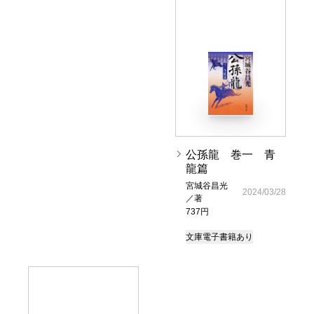
公孫龍 巻一 青
龍篇
宮城谷昌光
2024/03/28
／著
737円
文庫
電子書籍あり