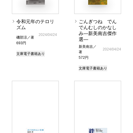
令和元年のテロリ
ごんぎつね でん
ズム
でんむしのかなし
み―新美南吉傑作
2024/04/24
磯部涼／著
選―
693円
新美南吉／
2024/04/24
著
文庫
電子書籍あり
572円
文庫
電子書籍あり