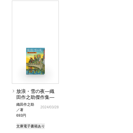
放浪・雪の夜―織
田作之助傑作集―
織田作之助
2024/03/28
／著
693円
文庫
電子書籍あり