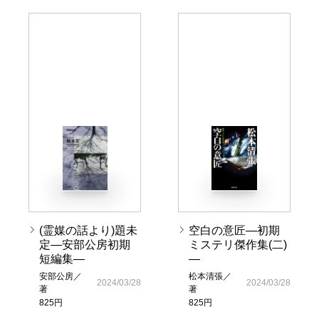
(霊媒の話より)題未
空白の意匠―初期
定―安部公房初期
ミステリ傑作集(二)
短編集―
―
安部公房／
松本清張／
2024/03/28
2024/03/28
著
著
825円
825円