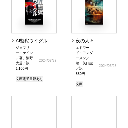
AI監獄ウイグル
夜の人々
ジェフリ
エドワー
ー・ケイン
ド・アンダ
／著、濱野
ースン／
2024/03/28
大道／訳
著、矢口誠
2024/03/28
／訳
1,100円
880円
文庫
電子書籍あり
文庫