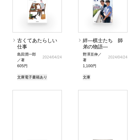
古くてあたらしい
絆―棋士たち 師
仕事
弟の物語―
島田潤一郎
野澤亘伸／
2024/04/24
2024/04/24
／著
著
605円
1,100円
文庫
電子書籍あり
文庫