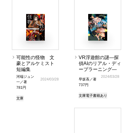
可能性の怪物 文
VR浮遊館の謎―探
豪とアルケミスト
偵AIのリアル・ディ
短編集
ープラーニング―
河端ジュン
2024/03/28
2024/03/28
早坂吝／著
一／著
737円
781円
文庫
電子書籍あり
文庫