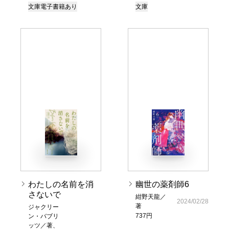
文庫
電子書籍あり
文庫
わたしの名前を消
幽世の薬剤師6
さないで
紺野天龍／
2024/02/28
著
ジャクリー
737円
ン・バブリ
ッツ／著、