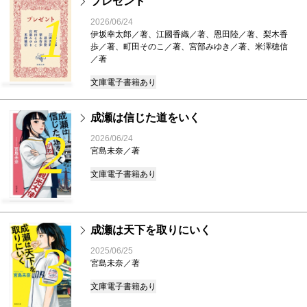
プレゼント
1
2026/06/24
伊坂幸太郎／著、江國香織／著、恩田陸／著、梨木香
歩／著、町田そのこ／著、宮部みゆき／著、米澤穂信
／著
文庫
電子書籍あり
成瀬は信じた道をいく
2
2026/06/24
宮島未奈／著
文庫
電子書籍あり
成瀬は天下を取りにいく
3
2025/06/25
宮島未奈／著
文庫
電子書籍あり