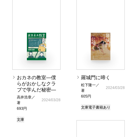
おカネの教室―僕
羅城門に啼く
らがおかしなクラ
松下隆一／
2024/03/28
ブで学んだ秘密―
著
605円
高井浩章／
2024/03/28
著
文庫
電子書籍あり
693円
文庫