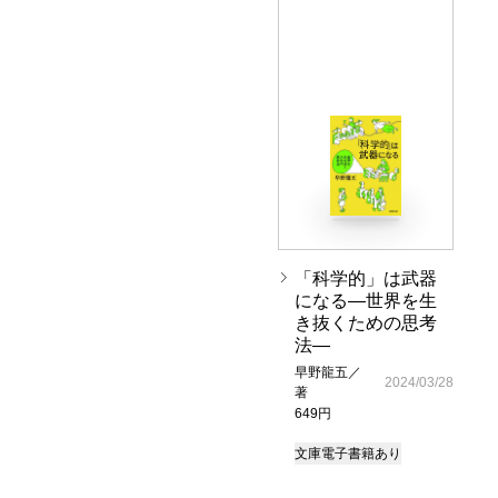
「科学的」は武器
になる―世界を生
き抜くための思考
法―
早野龍五／
2024/03/28
著
649円
文庫
電子書籍あり