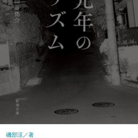
磯部涼／著