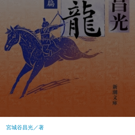
宮城谷昌光／著