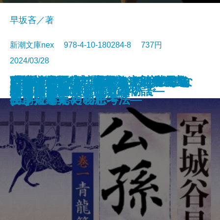
早坂吝／著
新潮文庫nex 978-4-10-180284-8 737円
2024/03/28
ごんぎつね でんでんむしのかな
可能性の怪物 文豪とアルケミス
VR浮遊館の謎―探偵AIのリアル・
おカネの教室―僕らがおかしなク
「科学的」は武器になる―世界を
放浪・雪の夜―織田作之助傑作集
(霊媒の話より)題未定―安部公房
空白の意匠―初期ミステリ傑作集
文庫
電子書籍あり
令和元年のテロリズム
古くてあたらしい仕事
絆―棋士たち 師弟の物語―
ごんぎつねの夢
小説8050
AI監獄ウイグル
夜の人々
公孫龍 巻一 青龍篇
上野アンダーグラウンド
羅城門に啼く
わたしの名前を消さないで
幽世の薬剤師6
しみ―新美南吉傑作選―
ト短編集
ディープラーニング―
ラブで学んだ秘密―
生き抜くための思考法―
―
初期短編集―
(二)―