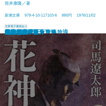
筒井康隆／著
新潮文庫 978-4-10-117103-6 880円 1976/11/02
文庫
電子書籍あり
日本の伝説
城塞〔上〕
城塞〔中〕
城塞〔下〕
妖精配給会社
冬の鷹
幼き日のこと・青春放浪
栄光の岩壁〔上〕
栄光の岩壁〔下〕
狂気の沙汰も金次第
花神〔上〕
花神〔中〕
花神〔下〕
二百十日・野分
坑夫
文鳥・夢十夜
幸福な死
マイ国家
雄気堂々〔上〕
雄気堂々〔下〕