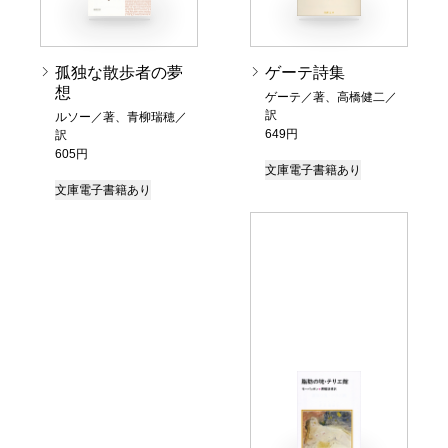
孤独な散歩者の夢
ゲーテ詩集
想
ゲーテ／著、高橋健二／
訳
ルソー／著、青柳瑞穂／
649円
訳
605円
文庫
電子書籍あり
文庫
電子書籍あり