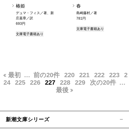
椿姫
春
デュマ・フィス／著、新
島崎藤村／著
庄嘉章／訳
781円
693円
文庫
電子書籍あり
文庫
電子書籍あり
最初
…
前の20件
220
221
222
223
2
24
225
226
227
228
229
次の20件
…
最後
新潮文庫シリーズ