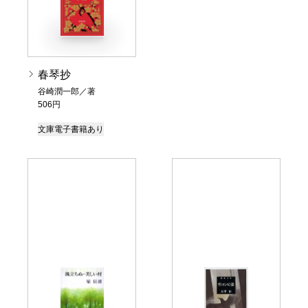
春琴抄
谷崎潤一郎／著
506円
文庫
電子書籍あり