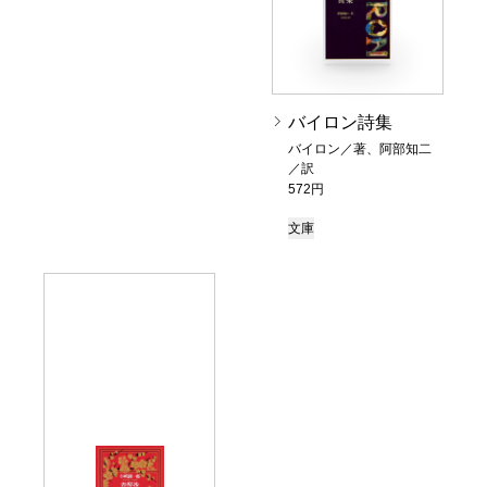
バイロン詩集
バイロン／著、阿部知二
／訳
572円
文庫