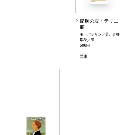
脂肪の塊・テリエ
館
モーパッサン／著、青柳
瑞穂／訳
506円
文庫