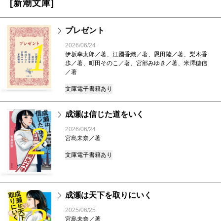
[新潮文庫]
プレゼント
1
2026/06/24
伊坂幸太郎／著、江國香織／著、恩田陸／著、梨木香
歩／著、町田そのこ／著、宮部みゆき／著、米澤穂信
／著
文庫
電子書籍あり
成瀬は信じた道をいく
2
2026/06/24
宮島未奈／著
文庫
電子書籍あり
成瀬は天下を取りにいく
2025/06/25
宮島未奈／著