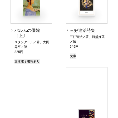
パルムの僧院
三好達治詩集
〔上〕
三好達治／著、河盛好蔵
／編
スタンダール／著、大岡
649円
昇平／訳
825円
文庫
文庫
電子書籍あり