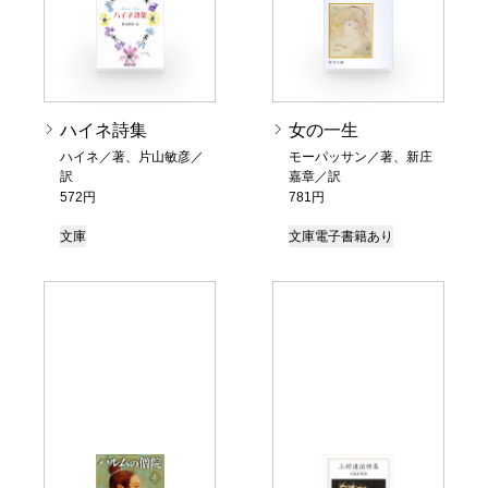
ハイネ詩集
女の一生
ハイネ／著、片山敏彦／
モーパッサン／著、新庄
訳
嘉章／訳
572円
781円
文庫
文庫
電子書籍あり