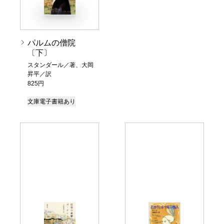
パルムの僧院
〔下〕
スタンダール／著、大岡
昇平／訳
825円
文庫
電子書籍あり