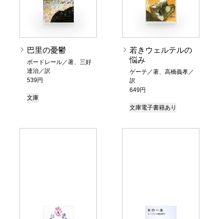
巴里の憂鬱
若きウェルテルの
悩み
ボードレール／著、三好
達治／訳
ゲーテ／著、高橋義孝／
539円
訳
649円
文庫
文庫
電子書籍あり