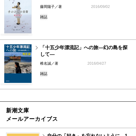
藤岡陽子／著
2016/09/02
雑誌
「十五少年漂流記」への旅―幻の島を探
して―
椎名誠／著
2016/04/27
雑誌
新潮文庫
メールアーカイブス
自分の「好き」を忘れないように。1