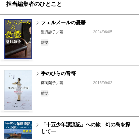
担当編集者のひとこと
フェルメールの憂鬱
望月諒子／著
2024/06/05
雑誌
手のひらの音符
藤岡陽子／著
2016/09/02
雑誌
「十五少年漂流記」への旅―幻の島を探
して―