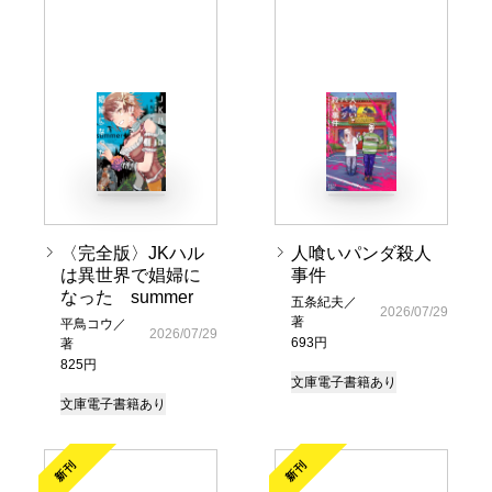
〈完全版〉JKハル
人喰いパンダ殺人
は異世界で娼婦に
事件
なった summer
五条紀夫／
2026/07/29
著
平鳥コウ／
2026/07/29
693円
著
825円
文庫
電子書籍あり
文庫
電子書籍あり
新刊
新刊