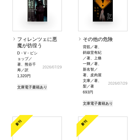
フィレンツェに悪
その他の危険
魔が彷徨う
背筋／著、
斜線堂有紀
D・V・ビシ
／著、上條
ョップ／
一輝／著、
著、熊谷千
2026/07/29
新名智／
寿／訳
著、皮肉屋
1,320円
文庫／著、
2026/07/29
梨／著
文庫
電子書籍あり
693円
文庫
電子書籍あり
新刊
新刊