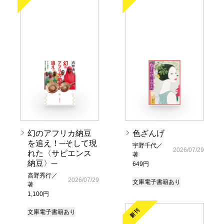
幻のアフリカ納豆
色ざんげ
を追え！─そして現
宇野千代／
2026/07/29
れた〈サピエンス
著
納豆〉─
649円
高野秀行／
2026/07/29
文庫
電子書籍あり
著
1,100円
新刊
文庫
電子書籍あり