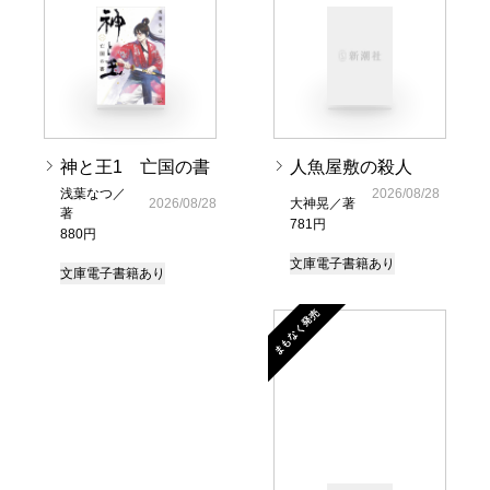
神と王1 亡国の書
人魚屋敷の殺人
浅葉なつ／
2026/08/28
2026/08/28
大神晃／著
著
781円
880円
文庫
電子書籍あり
文庫
電子書籍あり
まもなく発売