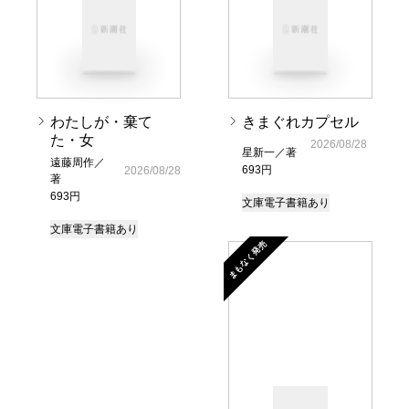
わたしが・棄て
きまぐれカプセル
た・女
2026/08/28
星新一／著
遠藤周作／
693円
2026/08/28
著
693円
文庫
電子書籍あり
文庫
電子書籍あり
まもなく発売