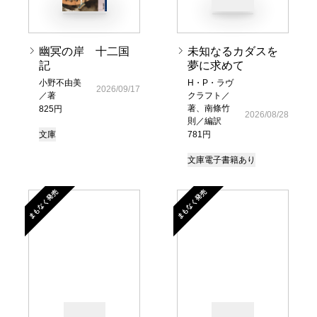
幽冥の岸 十二国
未知なるカダスを
記
夢に求めて
小野不由美
H・P・ラヴ
2026/09/17
／著
クラフト／
著、南條竹
825円
2026/08/28
則／編訳
文庫
781円
文庫
電子書籍あり
まもなく発売
まもなく発売