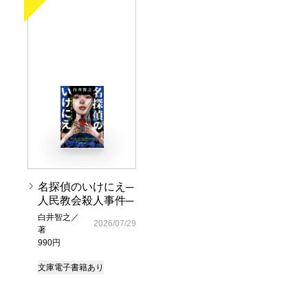
名探偵のいけにえ─
人民教会殺人事件─
白井智之／
2026/07/29
著
990円
文庫
電子書籍あり