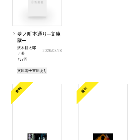
夢ノ町本通り─文庫
版─
沢木耕太郎
2026/08/28
／著
737円
文庫
電子書籍あり
新刊
新刊