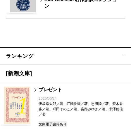
ン
ランキング
[新潮文庫]
プレゼント
1
2026/06/24
伊坂幸太郎／著、江國香織／著、恩田陸／著、梨木香
歩／著、町田そのこ／著、宮部みゆき／著、米澤穂信
／著
文庫
電子書籍あり