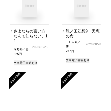
さよならの言い方
龍ノ国幻想9 天恵
なんて知らない。1
の命
1
三川みり／
2026/08/28
著
2026/08/28
河野裕／著
737円
825円
文庫
電子書籍あり
文庫
電子書籍あり
まもなく発売
まもなく発売