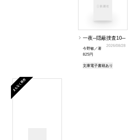
一夜─隠蔽捜査10─
2026/08/28
今野敏／著
825円
文庫
電子書籍あり
まもなく発売