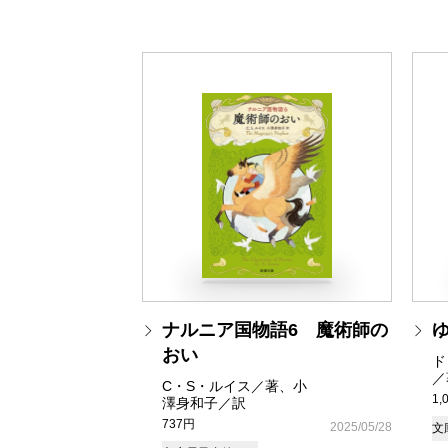
ナルニア国物語6 魔術師の
おい
ド
／
C・S・ルイス／著、小
1,
澤身和子／訳
737円
2025/05/28
文