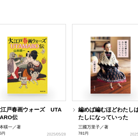
大江戸春画ウォーズ UTA
編めば編むほどわたし
ARO伝
たしになっていった
本暎一／著
三國万里子／著
35円
781円
2025/05/28
2025