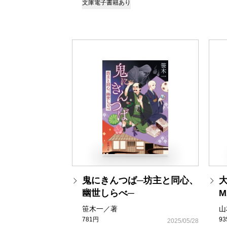
文庫
電子書籍あり
鬼にきんつば─坊主と同心、
幽世しらべ─
M
笹木一／著
山
781円
9
2025/05/28