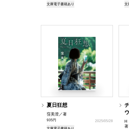
文庫
電子書籍あり
文
夏日狂想
窪美澄／著
935円
2025/05/28
H
著
文庫
電子書籍あり