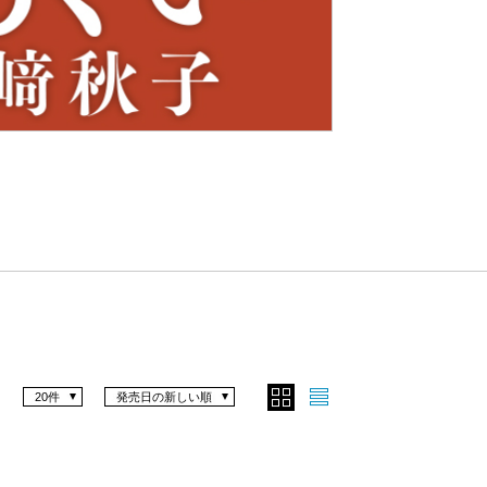
Nex
t
20件
発売日の新しい順