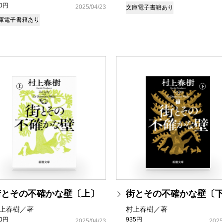
90円
2025/04/23
文庫
電子書籍あり
庫
電子書籍あり
街とその不確かな壁〔上〕
街とその不確かな壁〔
上春樹／著
村上春樹／著
90円
935円
2025/04/23
2025