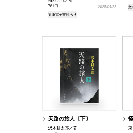
781円
2025/04/23
文
文庫
電子書籍あり
天路の旅人〔下〕
沢木耕太郎／著
東