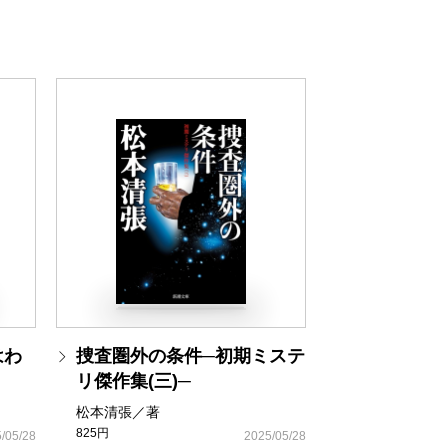
はわ
捜査圏外の条件─初期ミステ
リ傑作集(三)─
松本清張／著
825円
/05/28
2025/05/28