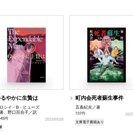
ゆるやかに生贄は
町内会死者蘇生事件
ロシイ・B・ヒューズ
五条紀夫／著
著、野口百合子／訳
737円
2025
045円
2025/05/28
文庫
電子書籍あり
庫