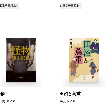
庫
電子書籍あり
文庫
電子書籍あり
怪物
田沼と蔦重
山彰良／著
早見俊／著