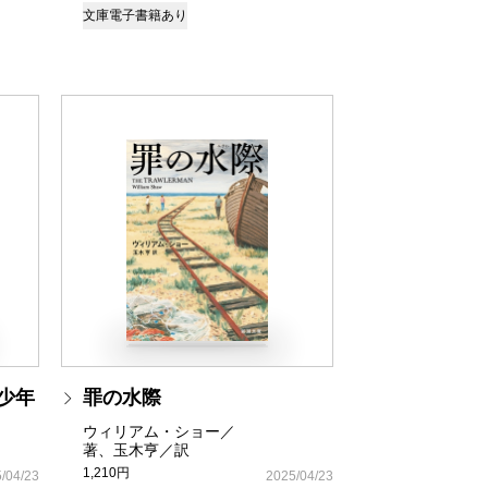
文庫
電子書籍あり
少年
罪の水際
ウィリアム・ショー／
著、玉木亨／訳
1,210円
/04/23
2025/04/23