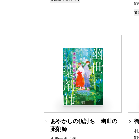
9
文
あやかしの仇討ち 幽世の
薬剤師
村
9
紺野天龍／著