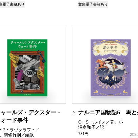
庫
電子書籍あり
文庫
電子書籍あり
チャールズ・デクスター・
ナルニア国物語5 馬と
ウォード事件
C・S・ルイス／著、小
澤身和子／訳
・P・ラヴクラフト／
781円
、南條竹則／編訳
2025