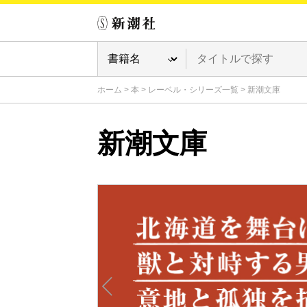
ホーム
>
本
>
レーベル・シリーズ一覧
>
新潮文庫
新潮文庫