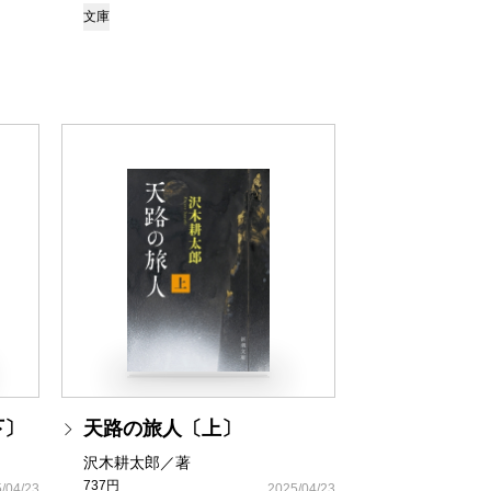
文庫
下〕
天路の旅人〔上〕
沢木耕太郎／著
737円
/04/23
2025/04/23