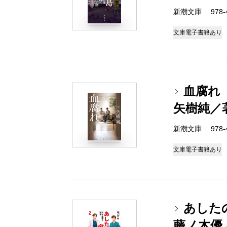
新潮文庫 978-4-
文庫
電子書籍あり
血腐れ
矢樹純／
新潮文庫 978-4-
文庫
電子書籍あり
あした
藤ノ木優