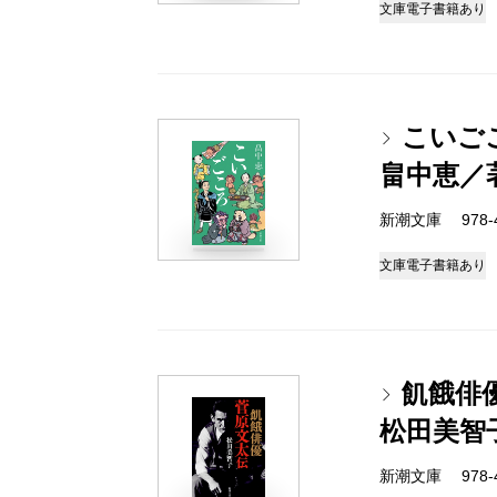
文庫
電子書籍あり
こいご
畠中恵／
新潮文庫 978-4-
文庫
電子書籍あり
飢餓俳
松田美智
新潮文庫 978-4-