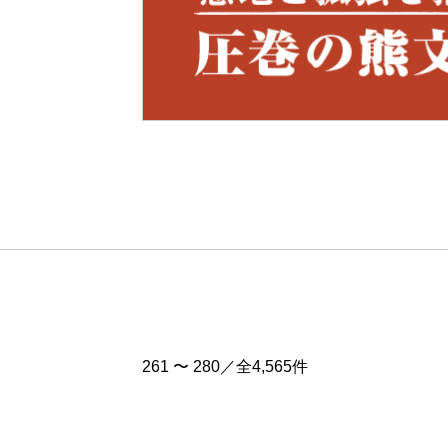
Pre
v
261 〜 280／全4,565件