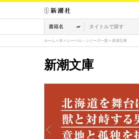
ホーム
>
本
>
レーベル・シリーズ一覧
>
新潮文庫
新潮文庫