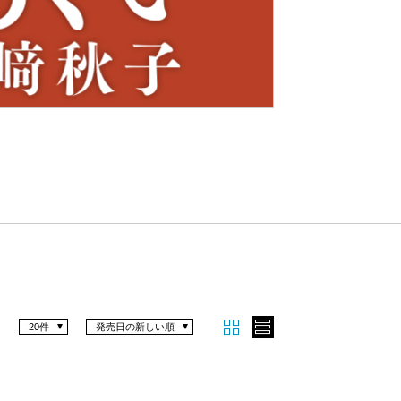
Nex
t
20件
発売日の新しい順