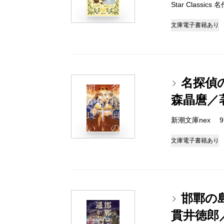
Star Classic
文庫
電子書籍あり
名探偵
森晶麿／
新潮文庫nex 978
文庫
電子書籍あり
邯鄲の
貫井徳郎