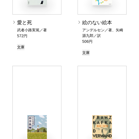
愛と死
絵のない絵本
武者小路実篤／著
アンデルセン／著、矢崎
源九郎／訳
572円
506円
文庫
文庫