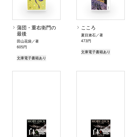
蒲団・重右衛門の
こころ
最後
夏目漱石／著
473円
田山花袋／著
605円
文庫
電子書籍あり
文庫
電子書籍あり