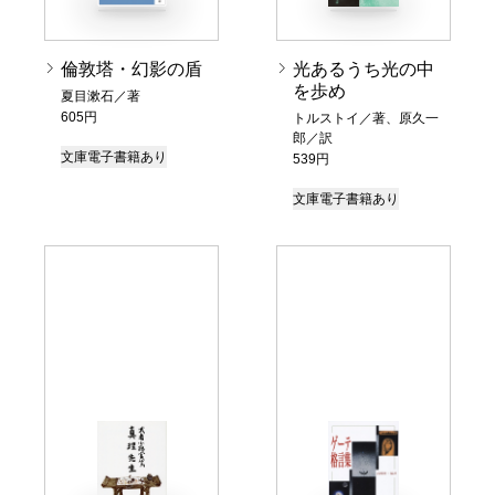
倫敦塔・幻影の盾
光あるうち光の中
を歩め
夏目漱石／著
605円
トルストイ／著、原久一
郎／訳
文庫
電子書籍あり
539円
文庫
電子書籍あり