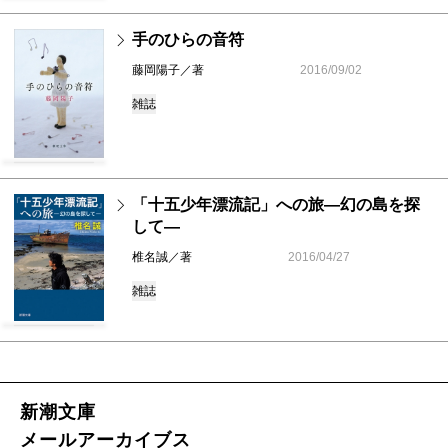
手のひらの音符
藤岡陽子／著
2016/09/02
雑誌
「十五少年漂流記」への旅―幻の島を探
して―
椎名誠／著
2016/04/27
雑誌
新潮文庫
メールアーカイブス