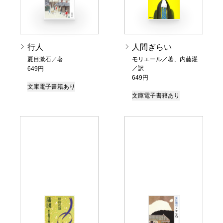
行人
人間ぎらい
夏目漱石／著
モリエール／著、内藤濯
／訳
649円
649円
文庫
電子書籍あり
文庫
電子書籍あり