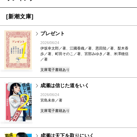
[新潮文庫]
プレゼント
1
2026/06/24
伊坂幸太郎／著、江國香織／著、恩田陸／著、梨木香
歩／著、町田そのこ／著、宮部みゆき／著、米澤穂信
／著
文庫
電子書籍あり
成瀬は信じた道をいく
2
2026/06/24
宮島未奈／著
文庫
電子書籍あり
成瀬は天下を取りにいく