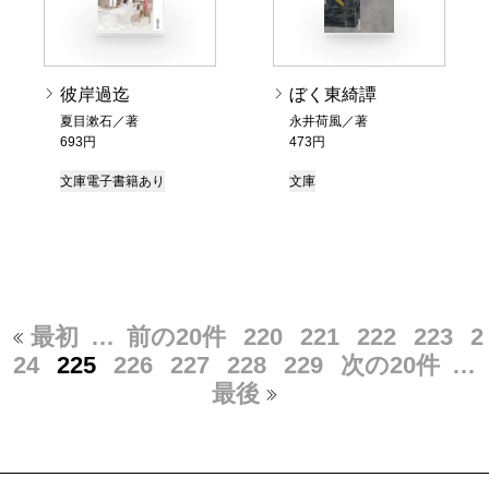
彼岸過迄
ぼく東綺譚
夏目漱石／著
永井荷風／著
693円
473円
文庫
電子書籍あり
文庫
最初
…
前の20件
220
221
222
223
2
24
225
226
227
228
229
次の20件
…
最後