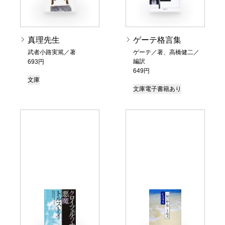
真理先生
ゲーテ格言集
武者小路実篤／著
ゲーテ／著、高橋健二／
編訳
693円
649円
文庫
文庫
電子書籍あり