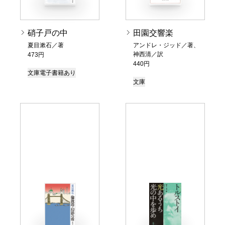
硝子戸の中
田園交響楽
夏目漱石／著
アンドレ・ジッド／著、
神西清／訳
473円
440円
文庫
電子書籍あり
文庫