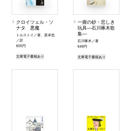
クロイツェル・ソ
一握の砂・悲しき
ナタ 悪魔
玩具―石川啄木歌
集―
トルストイ／著、原卓也
／訳
石川啄木／著
605円
649円
文庫
電子書籍あり
文庫
電子書籍あり