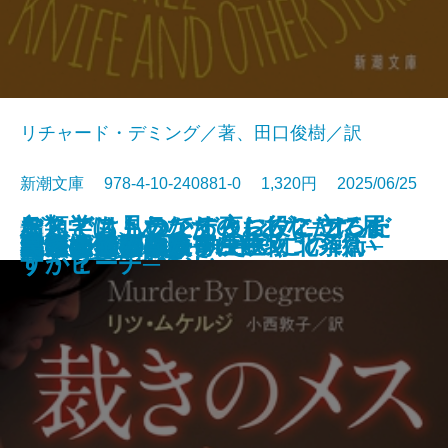
リチャード・デミング／著、田口俊樹／訳
新潮文庫 978-4-10-240881-0 1,320円 2025/06/25
おとどけものです。─あなたに届
なんでも見つかる夜に、こころだ
デス・ストランディング2─オン・
鳥類学は、あなたのお役に立てま
文庫
あしたの名医3─執刀医・北条衛─
美しすぎた薔薇
君といた日の続き
皆のあらばしり
えげつない！ 寄生生物
らんたん
ナルニア国物語7 さいごの戦い
私立探偵マニー・ムーン
裁きのメス
記憶の鍵盤
成瀬は天下を取りにいく
母ちゃんのフラフープ
しろがねの葉
答えは風のなか
いつまで
罠
いた6つの恐怖─
けが見つからない
ザ・ビーチ─
すか？