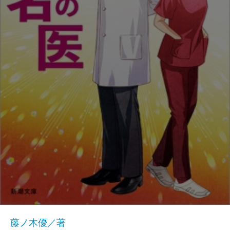
藤ノ木優／著