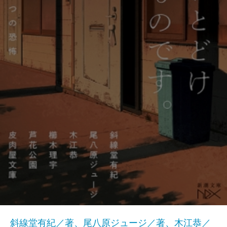
斜線堂有紀／著、尾八原ジュージ／著、木江恭／