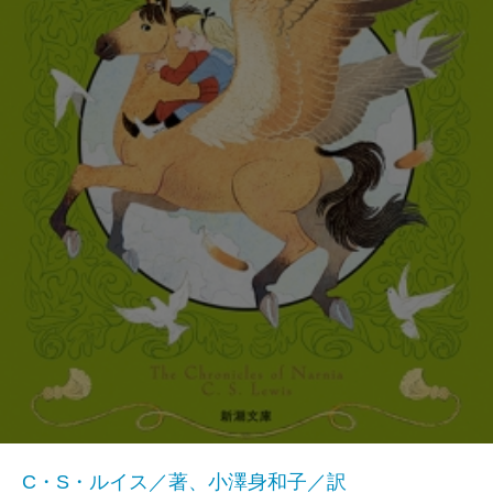
C・S・ルイス／著、小澤身和子／訳