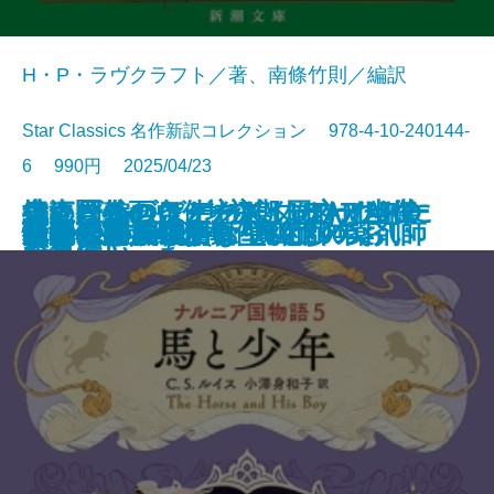
H・P・ラヴクラフト／著、南條竹則／編訳
Star Classics 名作新訳コレクション 978-4-10-240144-
6 990円 2025/04/23
鬼にきんつば─坊主と同心、幽世
大江戸春画ウォーズ UTAMARO
編めば編むほどわたしはわたしに
捜査圏外の条件─初期ミステリ傑
チャールズ・デクスター・ウォー
文庫
電子書籍あり
ナルニア国物語6 魔術師のおい
ゆるやかに生贄は
町内会死者蘇生事件
荒地の家族
夏日狂想
ナルニア国物語5 馬と少年
罪の水際
あやかしの仇討ち 幽世の薬剤師
街とその不確かな壁〔上〕
街とその不確かな壁〔下〕
天路の旅人〔上〕
天路の旅人〔下〕
怪物
田沼と蔦重
ヤクザの子
しらべ─
伝
なっていった
作集(三)─
ド事件