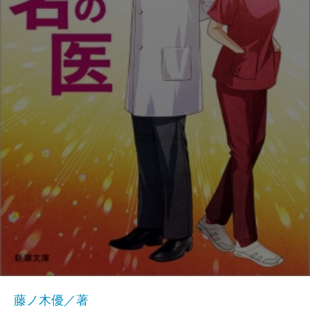
藤ノ木優／著