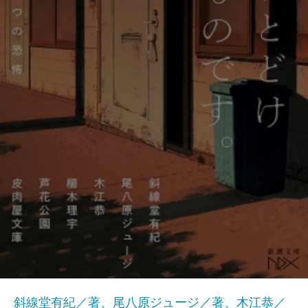
斜線堂有紀／著、尾八原ジュージ／著、木江恭／