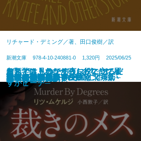
リチャード・デミング／著、田口俊樹／訳
新潮文庫 978-4-10-240881-0 1,320円 2025/06/25
おとどけものです。─あなたに届
なんでも見つかる夜に、こころだ
デス・ストランディング2─オン・
鳥類学は、あなたのお役に立てま
文庫
あしたの名医3─執刀医・北条衛─
美しすぎた薔薇
君といた日の続き
皆のあらばしり
えげつない！ 寄生生物
らんたん
ナルニア国物語7 さいごの戦い
私立探偵マニー・ムーン
裁きのメス
記憶の鍵盤
成瀬は天下を取りにいく
母ちゃんのフラフープ
しろがねの葉
答えは風のなか
いつまで
罠
いた6つの恐怖─
けが見つからない
ザ・ビーチ─
すか？