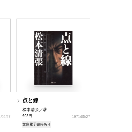
点と線
松本清張／著
693円
/05/27
1971/05/27
文庫
電子書籍あり