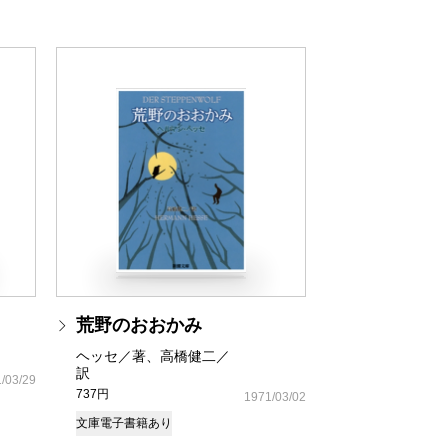
荒野のおおかみ
ヘッセ／著、高橋健二／
訳
/03/29
737円
1971/03/02
文庫
電子書籍あり