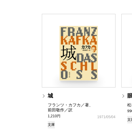
城
フランツ・カフカ／著、
松
前田敬作／訳
9
1,210円
1971/05/04
文
文庫