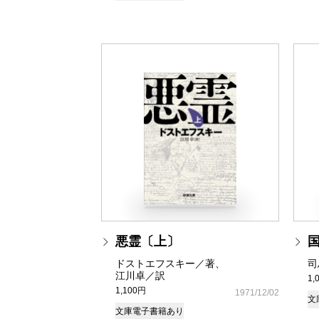
悪霊〔上〕
ドストエフスキー／著、
司
江川卓／訳
1,
1,100円
1971/12/02
文
文庫
電子書籍あり