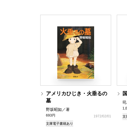
アメリカひじき・火垂るの
墓
司
1,
野坂昭如／著
693円
1972/02/01
文
文庫
電子書籍あり