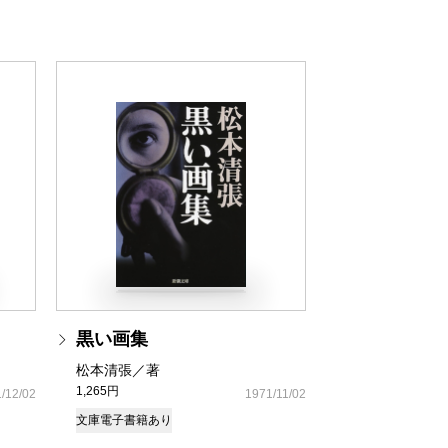
黒い画集
松本清張／著
1,265円
/12/02
1971/11/02
文庫
電子書籍あり