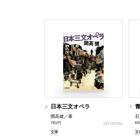
日本三文オペラ
開高健／著
石
781円
6
1971/07/02
文庫
文