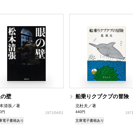
眼の壁
船乗りクプクプの冒険
本清張／著
北杜夫／著
90円
440円
1971/04/01
1971
庫
電子書籍あり
文庫
電子書籍あり