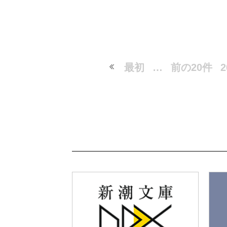
最初
…
前の20件
2