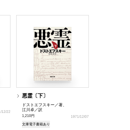
悪霊〔下〕
ドストエフスキー／著、
江川卓／訳
/12/22
1,210円
1971/12/07
文庫
電子書籍あり