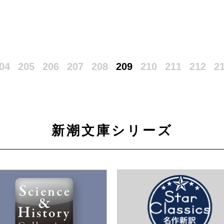
04
205
206
207
208
209
210
211
212
2
新潮文庫シリーズ