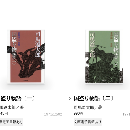
国盗り物語〔一〕
国盗り物語〔二〕
馬遼太郎／著
司馬遼太郎／著
045円
990円
1971/12/02
1971
庫
電子書籍あり
文庫
電子書籍あり