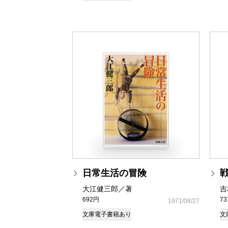
日常生活の冒険
大江健三郎／著
吉
692円
7
1971/08/27
文庫
電子書籍あり
文