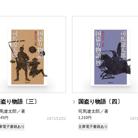
国盗り物語〔三〕
国盗り物語〔四〕
馬遼太郎／著
司馬遼太郎／著
045円
1,210円
1971/12/22
1971
庫
電子書籍あり
文庫
電子書籍あり