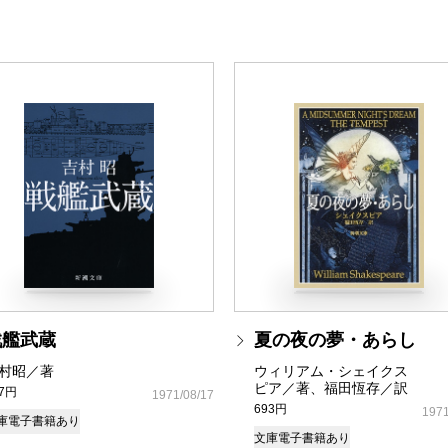
戦艦武蔵
夏の夜の夢・あらし
村昭／著
ウィリアム・シェイクス
ピア／著、福田恆存／訳
37円
1971/08/17
693円
1971
庫
電子書籍あり
文庫
電子書籍あり