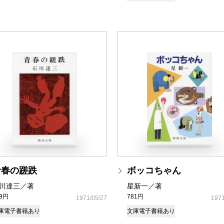
青春の蹉跌
ボッコちゃん
川達三／著
星新一／著
49円
781円
1971/05/27
1971
庫
電子書籍あり
文庫
電子書籍あり