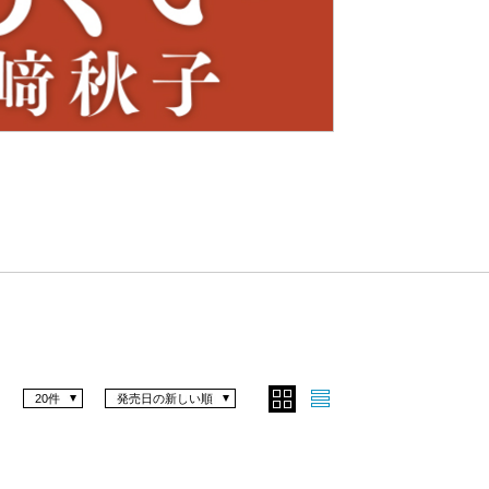
Nex
t
20件
発売日の新しい順