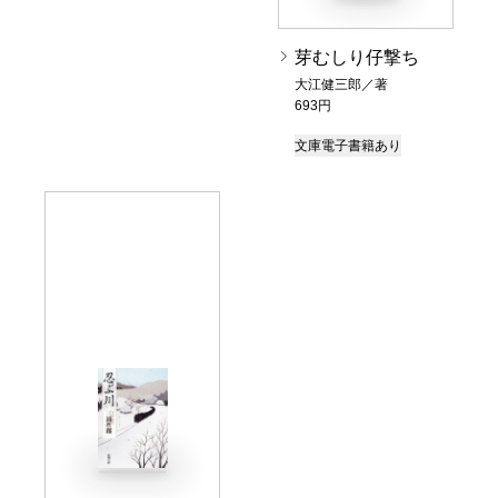
芽むしり仔撃ち
大江健三郎／著
693円
文庫
電子書籍あり