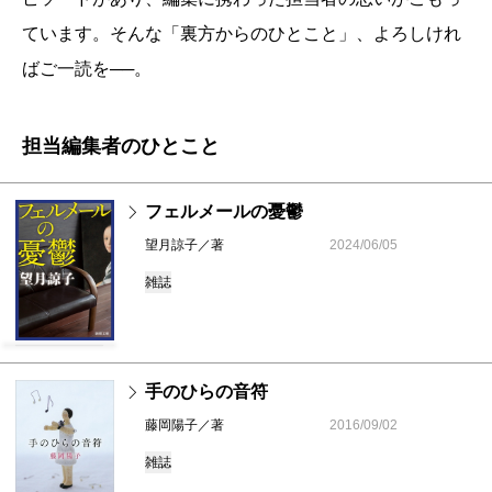
ています。そんな「裏方からのひとこと」、よろしけれ
ばご一読を──。
担当編集者のひとこと
フェルメールの憂鬱
望月諒子／著
2024/06/05
雑誌
手のひらの音符
藤岡陽子／著
2016/09/02
雑誌