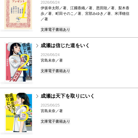
1
2026/06/24
伊坂幸太郎／著、江國香織／著、恩田陸／著、梨木香
歩／著、町田そのこ／著、宮部みゆき／著、米澤穂信
／著
文庫
電子書籍あり
成瀬は信じた道をいく
2
2026/06/24
宮島未奈／著
文庫
電子書籍あり
成瀬は天下を取りにいく
3
2025/06/25
宮島未奈／著
文庫
電子書籍あり