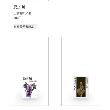
忍ぶ川
三浦哲郎／著
880円
文庫
電子書籍あり