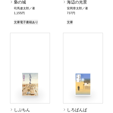
梟の城
海辺の光景
司馬遼太郎／著
安岡章太郎／著
1,155円
737円
文庫
電子書籍あり
文庫
しぶちん
しろばんば