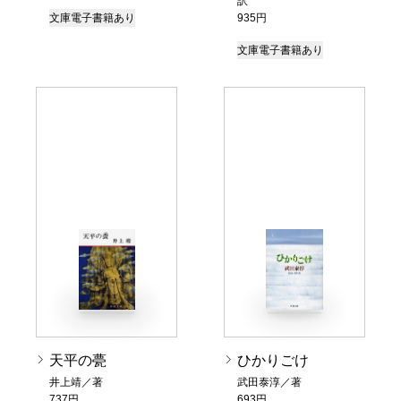
訳
文庫
電子書籍あり
935円
文庫
電子書籍あり
天平の甍
ひかりごけ
井上靖／著
武田泰淳／著
737円
693円