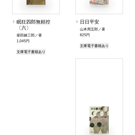
眠狂四郎無頼控
日日平安
〔六〕
山本周五郎／著
825円
柴田錬三郎／著
1,045円
文庫
電子書籍あり
文庫
電子書籍あり