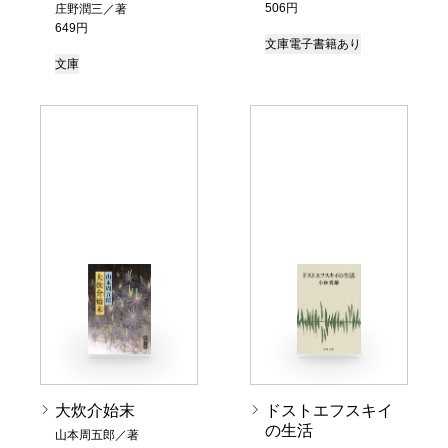
506円
庄野潤三／著
649円
文庫
電子書籍あり
文庫
大炊介始末
ドストエフスキイ
の生活
山本周五郎／著