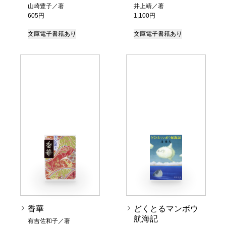
山崎豊子／著
井上靖／著
605円
1,100円
文庫
電子書籍あり
文庫
電子書籍あり
香華
どくとるマンボウ
航海記
有吉佐和子／著