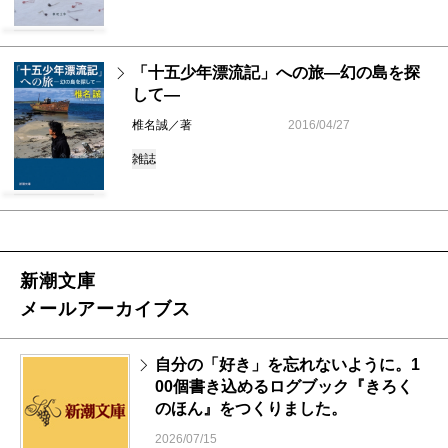
「十五少年漂流記」への旅―幻の島を探
して―
椎名誠／著
2016/04/27
雑誌
新潮文庫
メールアーカイブス
自分の「好き」を忘れないように。1
00個書き込めるログブック『きろく
のほん』をつくりました。
2026/07/15