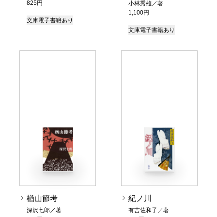
825円
小林秀雄／著
1,100円
文庫
電子書籍あり
文庫
電子書籍あり
楢山節考
紀ノ川
深沢七郎／著
有吉佐和子／著