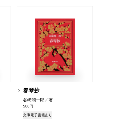
春琴抄
谷崎潤一郎／著
506円
文庫
電子書籍あり