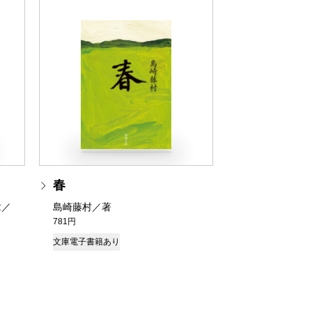
春
章／
島崎藤村／著
781円
文庫
電子書籍あり