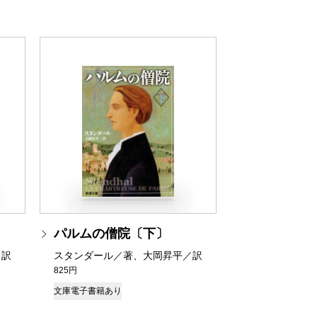
パルムの僧院〔下〕
／訳
スタンダール／著、大岡昇平／訳
825円
文庫
電子書籍あり