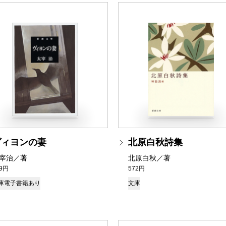
ヴィヨンの妻
北原白秋詩集
宰治／著
北原白秋／著
39円
572円
庫
電子書籍あり
文庫