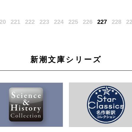
20
221
222
223
224
225
226
227
228
2
新潮文庫シリーズ