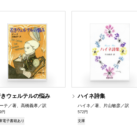
若きウェルテルの悩み
ハイネ詩集
ーテ／著、高橋義孝／訳
ハイネ／著、片山敏彦／訳
49円
572円
庫
電子書籍あり
文庫