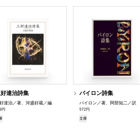
三好達治詩集
バイロン詩集
好達治／著、河盛好蔵／編
バイロン／著、阿部知二／訳
49円
572円
庫
文庫