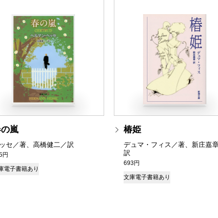
春の嵐
椿姫
ッセ／著、高橋健二／訳
デュマ・フィス／著、新庄嘉
訳
05円
693円
庫
電子書籍あり
文庫
電子書籍あり