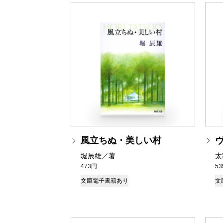
風立ちぬ・美しい村
堀辰雄／著
太
473円
5
文庫
電子書籍あり
文