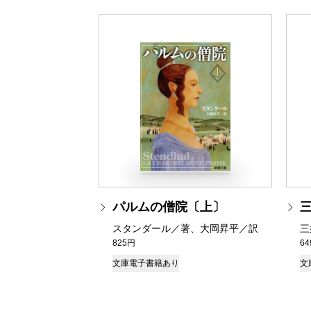
パルムの僧院〔上〕
スタンダール／著、大岡昇平／訳
三
825円
6
文庫
電子書籍あり
文