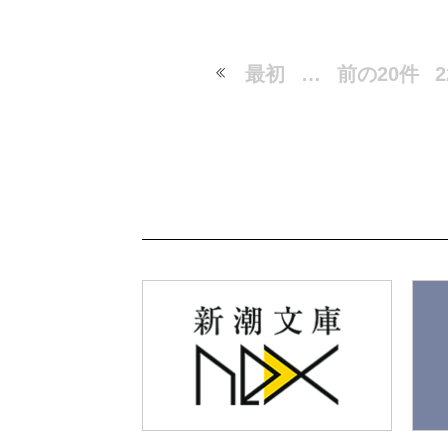
最初
…
前の20件
2