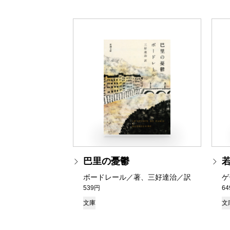
巴里の憂鬱
ボードレール／著、三好達治／訳
ゲ
539円
6
文庫
文