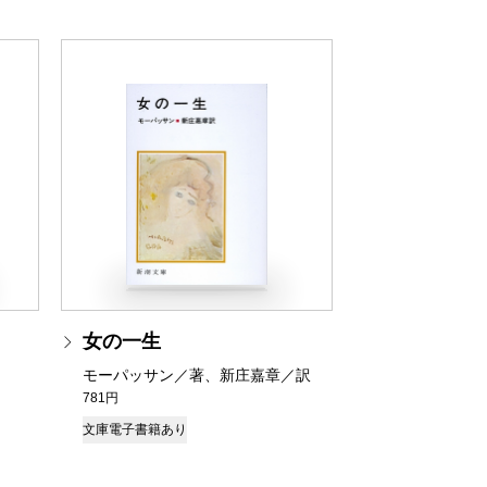
女の一生
モーパッサン／著、新庄嘉章／訳
781円
文庫
電子書籍あり