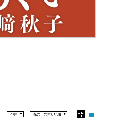
Nex
t
20件
発売日の新しい順