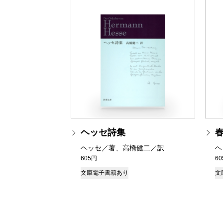
ヘッセ詩集
ヘッセ／著、高橋健二／訳
ヘ
605円
6
文庫
電子書籍あり
文