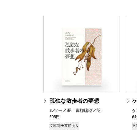
孤独な散歩者の夢想
ルソー／著、青柳瑞穂／訳
ゲ
605円
6
文庫
電子書籍あり
文