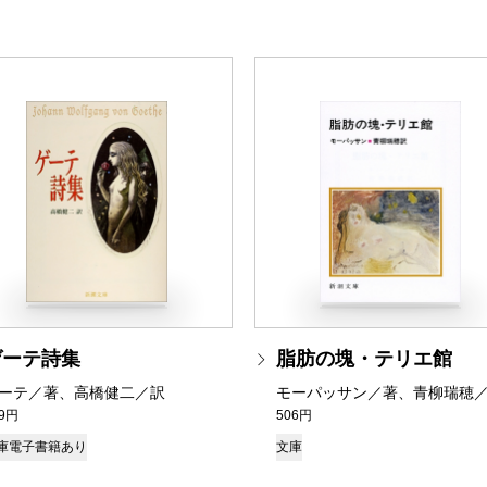
ゲーテ詩集
脂肪の塊・テリエ館
ーテ／著、高橋健二／訳
モーパッサン／著、青柳瑞穂
49円
506円
庫
電子書籍あり
文庫