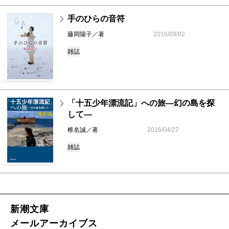
手のひらの音符
藤岡陽子／著
2016/09/02
雑誌
「十五少年漂流記」への旅―幻の島を探
して―
椎名誠／著
2016/04/27
雑誌
新潮文庫
メールアーカイブス