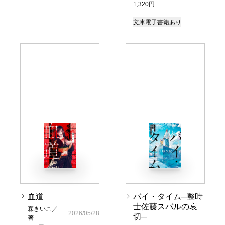
1,320円
文庫
電子書籍あり
血道
バイ・タイム─整時
士佐藤スバルの哀
森きいこ／
2026/05/28
切─
著