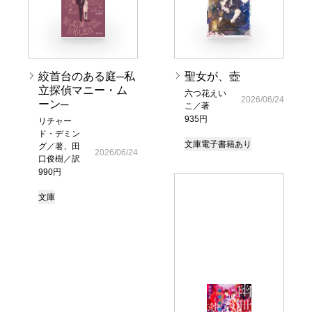
絞首台のある庭─私
聖女が、壺
立探偵マニー・ム
六つ花えい
2026/06/24
ーン─
こ／著
935円
リチャー
ド・デミン
文庫
電子書籍あり
グ／著、田
2026/06/24
口俊樹／訳
990円
文庫