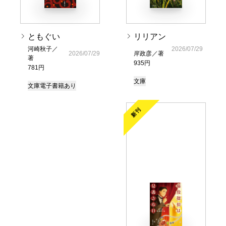
ともぐい
リリアン
河崎秋子／
2026/07/29
2026/07/29
岸政彦／著
著
935円
781円
文庫
文庫
電子書籍あり
新刊