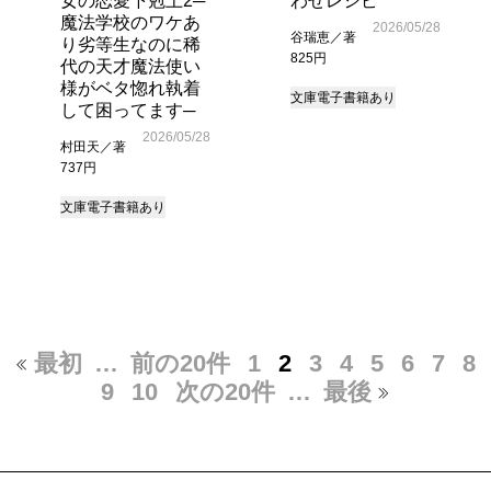
女の恋愛下剋上2─
わせレシピ
魔法学校のワケあ
2026/05/28
谷瑞恵／著
り劣等生なのに稀
825円
代の天才魔法使い
様がベタ惚れ執着
文庫
電子書籍あり
して困ってます─
2026/05/28
村田天／著
737円
文庫
電子書籍あり
最初
…
前の20件
1
2
3
4
5
6
7
8
9
10
次の20件
…
最後