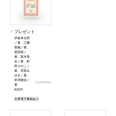
プレゼント
伊坂幸太郎
／著、江國
香織／著、
恩田陸／
著、梨木香
歩／著、町
田そのこ／
著、宮部み
ゆき／著、
米澤穂信／
2026/06/24
著
825円
文庫
電子書籍あり