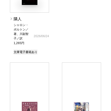
隣人
シャロン・
ボルトン／
著、川副智
2026/06/24
子／訳
1,265円
文庫
電子書籍あり