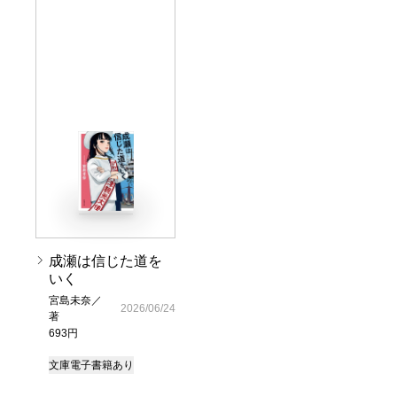
成瀬は信じた道を
いく
宮島未奈／
2026/06/24
著
693円
文庫
電子書籍あり