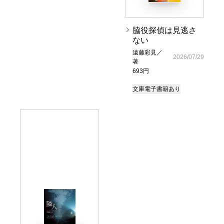
脇役探偵は見逃さ
ない
遠藤彩見／
2026/07/29
著
693円
文庫
電子書籍あり