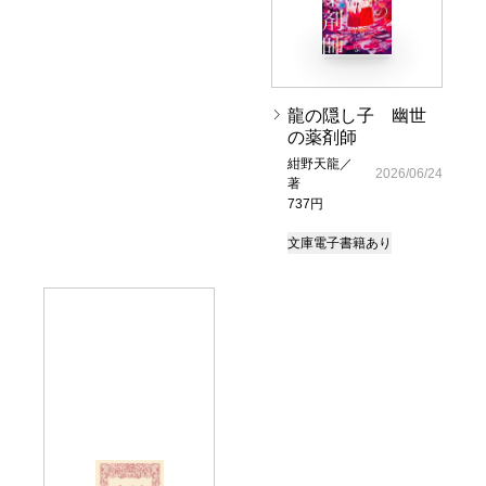
龍の隠し子 幽世
の薬剤師
紺野天龍／
2026/06/24
著
737円
文庫
電子書籍あり