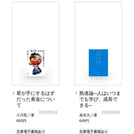
君が手にするはず
熟達論─人はいつま
だった黄金につい
でも学び、成長で
て
きる─
2026/06/24
2026/06/24
小川哲／著
為末大／著
693円
649円
文庫
電子書籍あり
文庫
電子書籍あり