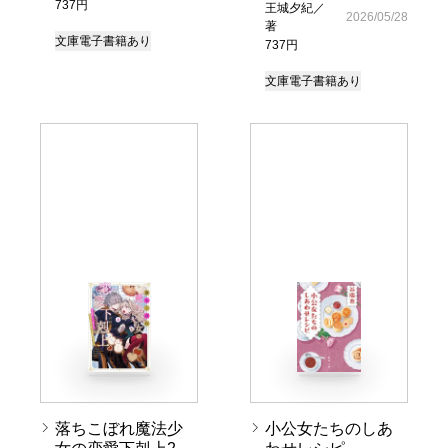
737円
王城夕紀／
2026/05/28
著
文庫
電子書籍あり
737円
文庫
電子書籍あり
落ちこぼれ魔法少
小公女たちのしあ