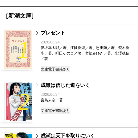
[新潮文庫]
プレゼント
1
2026/06/24
伊坂幸太郎／著、江國香織／著、恩田陸／著、梨木香
歩／著、町田そのこ／著、宮部みゆき／著、米澤穂信
／著
文庫
電子書籍あり
成瀬は信じた道をいく
2
2026/06/24
宮島未奈／著
文庫
電子書籍あり
成瀬は天下を取りにいく