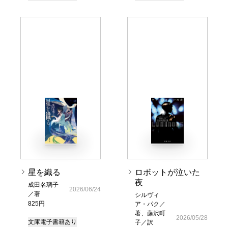
星を織る
ロボットが泣いた
夜
成田名璃子
2026/06/24
／著
シルヴィ
825円
ア・パク／
著、藤沢町
2026/05/28
文庫
電子書籍あり
子／訳